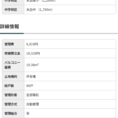
小学校区
氷丘南小
（1,200m）
中学校区
氷丘中
（1,700m）
詳細情報
管理費
6,010円
修繕積立金
16,520円
バルコニー
2
10.38m
面積
土地権利
所有権
総戸数
66戸
管理形態
全部委託
管理方式
日勤管理
管理組合
有