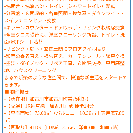
•洗面台・洗濯パン・トイレ（シャワートイレ）新調
•分電盤・玄関収納・各室照明・換気扇・ダウンライト・
スイッチコンセント交換
•キッチンカウンター・ドア取っ手・リビング収納扉交換
•全室クロス張替え、洋室フローリング新設、トイレ・洗
面所CFシート貼替
•リビング・廊下・玄関土間にフロアタイル貼り
•和室の畳表替え・襖張替え、カーテンレール・網戸交換
•塗装・ダイノック・リペア工事、玄関鍵交換、専用庭整
地、ハウスクリーニング
まるで新築のような住空間で、快適な新生活をスタートで
きます。
■ 物件概要
•【所在地】加古川市加古川町美乃利3-1
•【交通】JR神戸線「加古川」駅 徒歩14分
•【専有面積】75.09㎡（バルコニー10.38㎡＋専用庭7.89
㎡）
•【間取り】4LDK（LDK約13.5帖、洋室3室、和室6帖）