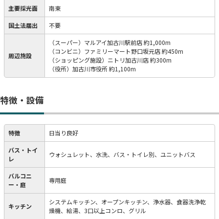
主要採光面
南東
国土法届出
不要
（スーパー）マルアイ加古川駅前店 約1,000m
（コンビニ）ファミリーマート野口坂元店 約450m
周辺施設
（ショッピング施設）ニトリ加古川店 約300m
（役所）加古川市役所 約1,100m
特徴・設備
特徴
日当り良好
バス・トイ
ウォシュレット、水洗、バス・トイレ別、ユニットバス
レ
バルコニ
専用庭
ー・庭
システムキッチン、オープンキッチン、浄水器、食器洗浄乾
キッチン
燥機、給湯、3口以上コンロ、グリル