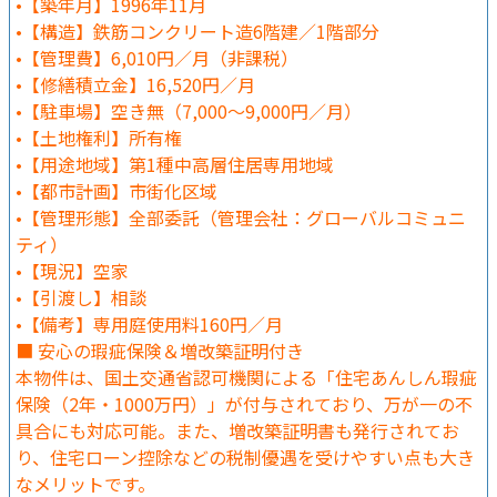
•【築年月】1996年11月
•【構造】鉄筋コンクリート造6階建／1階部分
•【管理費】6,010円／月（非課税）
•【修繕積立金】16,520円／月
•【駐車場】空き無（7,000～9,000円／月）
•【土地権利】所有権
•【用途地域】第1種中高層住居専用地域
•【都市計画】市街化区域
•【管理形態】全部委託（管理会社：グローバルコミュニ
ティ）
•【現況】空家
•【引渡し】相談
•【備考】専用庭使用料160円／月
■ 安心の瑕疵保険＆増改築証明付き
本物件は、国土交通省認可機関による「住宅あんしん瑕疵
保険（2年・1000万円）」が付与されており、万が一の不
具合にも対応可能。また、増改築証明書も発行されてお
り、住宅ローン控除などの税制優遇を受けやすい点も大き
なメリットです。