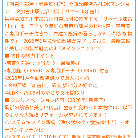
【南東角部屋・専用庭付き】全面改装済み4LDKマンショ
ン｜JR加古川駅徒歩14分｜リベール加古川Ⅰ
兵庫県加古川市加古川町美乃利に位置する「リベール加古
川Ⅰ」は、日当たり良好な南東角部屋の1階住戸。専用庭
と専用ポーチ付きで、戸建て感覚の暮らしが叶う希少な物
件です。2026年1月に全面改装が完了しており、最新設備
と美しい内装が魅力の4LDKマンションです。
■ 物件の魅力ポイント
•南東角部屋で陽当たり・通風良好
•専用庭（7.89㎡）＆専用ポーチ（3.89㎡）付き
•2026年1月全面改装済みで即入居可能
•JR神戸線「加古川」駅 徒歩14分の好立地
•4LDK・75.09㎡のゆとりある間取り
■ フルリノベーション内容（2026年1月完了）
最新の設備と美しい内装に生まれ変わった本物件は、以下
のような大規模リフォームが施されています：
•システムキッチン新調（浄水器水栓・食洗機付き）＋オ
ープンキッチン化
•システムバス（1218サイズ）新調＋浴室暖房乾燥機付き