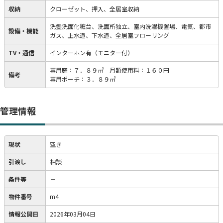
収納
クローゼット、押入、全居室収納
洗髪洗面化粧台、洗面所独立、室内洗濯機置場、電気、都市
設備・機能
ガス、上水道、下水道、全居室フローリング
TV・通信
インターホン有（モニター付）
専用庭：７．８９㎡ 月額使用料：１６０円
備考
専用ポーチ：３．８９㎡
管理情報
現状
空き
引渡し
相談
条件等
－
物件番号
m4
情報公開日
2026年03月04日