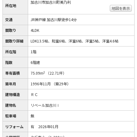
加古川市加古川町美乃利
所在地
地図を表示
交通
JR神戸線 加古川駅徒歩14分
間取り
4LDK
間取り詳細
LDK13.5帖、和室6帖、洋室6帖、洋室5帖、洋室4.6帖
所在階
1階
階数
6階建
2
専有面積
75.09m
（22.71坪）
築年月
1996年11月
（築29年）
建物構造
ＲＣ
建物名
リベール加古川Ⅰ
駐車場
無
リフォーム
有
2026年01月