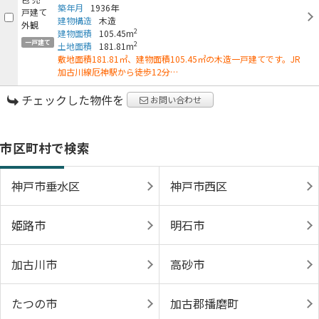
築年月
1936年
建物構造
木造
2
建物面積
105.45m
一戸建て
2
土地面積
181.81m
敷地面積181.81㎡、建物面積105.45㎡の木造一戸建てです。JR
加古川線厄神駅から徒歩12分…
チェックした物件を
お問い合わせ
市区町村で検索
神戸市垂水区
神戸市西区
姫路市
明石市
加古川市
高砂市
たつの市
加古郡播磨町