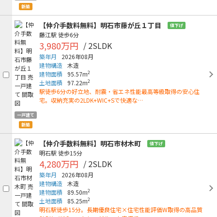
新築
【仲介手数料無料】明石市藤が丘１丁目
値下げ
藤江駅
徒歩6分
3,980万円
/ 2SLDK
築年月
2026年08月
建物構造
木造
2
建物面積
95.57m
2
土地面積
97.22m
駅徒歩6分の好立地、耐震・省エネ性能最高等級取得の安心住
宅。収納充実の2LDK+WIC+Sで快適な…
一戸建て
新築
【仲介手数料無料】明石市材木町
値下げ
明石駅
徒歩15分
4,280万円
/ 2SLDK
築年月
2026年08月
建物構造
木造
2
建物面積
89.50m
2
土地面積
85.25m
明石駅徒歩15分。長期優良住宅×住宅性能評価W取得の高品質