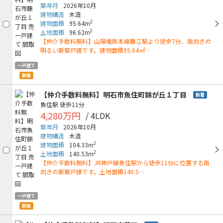
築年月
2026年10月
建物構造
木造
2
建物面積
95.64m
2
土地面積
96.62m
【仲介手数料無料】山陽電鉄本線藤江駅より徒歩7分、南向きの
明るい新築戸建です。建物面積95.64㎡…
一戸建て
新築
【仲介手数料無料】明石市魚住町錦が丘１丁目
新着
魚住駅
徒歩11分
4,280万円
/ 4LDK
築年月
2026年10月
建物構造
木造
2
建物面積
104.33m
2
土地面積
140.53m
【仲介手数料無料】JR神戸線魚住駅から徒歩11分に位置する南
向きの新築戸建です。土地面積140.5…
一戸建て
新築