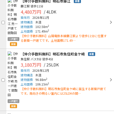
【仲介手数料無料】明石市藤江
新着
藤江駅
徒歩11分
4,480万円
/ 4LDK
築年月
2026年11月
建物構造
木造
2
建物面積
102.58m
2
土地面積
171.49m
【仲介手数料無料】山陽電鉄本線藤江駅より徒歩11分に位置す
一戸建て
る新築一戸建てです。土地面積171.49…
新築
【仲介手数料無料】明石市魚住町金ケ崎
新着
魚住駅
バス9分
徒歩4分
3,180万円
/ 2SLDK
築年月
2026年12月
建物構造
木造
2
建物面積
96.88m
2
土地面積
106.15m
【仲介手数料無料】明石市魚住町金ケ崎に誕生する新築戸建て
です。南向きの明るい室内には2SLDKの間…
一戸建て
新築