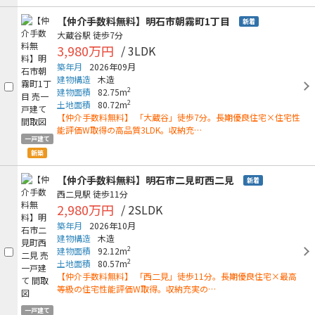
【仲介手数料無料】明石市朝霧町1丁目
新着
大蔵谷駅
徒歩7分
3,980万円
/ 3LDK
築年月
2026年09月
建物構造
木造
2
建物面積
82.75m
2
土地面積
80.72m
【仲介手数料無料】 「大蔵谷」徒歩7分。長期優良住宅×住宅性
能評価W取得の高品質3LDK。収納充…
一戸建て
新築
【仲介手数料無料】明石市二見町西二見
新着
西二見駅
徒歩11分
2,980万円
/ 2SLDK
築年月
2026年10月
建物構造
木造
2
建物面積
92.12m
2
土地面積
80.57m
【仲介手数料無料】 「西二見」徒歩11分。長期優良住宅×最高
等級の住宅性能評価W取得。収納充実の…
一戸建て