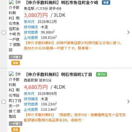
【仲介手数料無料】明石市魚住町金ケ崎
新着
魚住駅
バス9分
徒歩4分
3,080万円
/ 3LDK
築年月
2026年12月
建物構造
木造
2
建物面積
96.88m
2
土地面積
106.01m
【仲介手数料無料】JR神戸線魚住駅が利用可能な立地に建つ、
南向きの3LDK新築一戸建てです。駐車場…
一戸建て
新築
【仲介手数料無料】明石市田町1丁目
値下げ
西新町駅
徒歩5分
4,680万円
/ 4LDK
築年月
2026年08月
建物構造
木造
2
建物面積
106.23m
2
土地面積
110.14m
【仲介手数料無料】 「西新町」徒歩5分・長期優良住宅×住宅性
能評価W取得の高品質4LDK。収納充…
一戸建て
新築