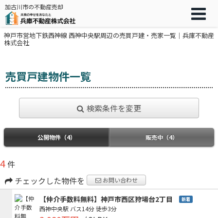
加古川市の不動産売却
神戸市営地下鉄西神線 西神中央駅周辺の売買戸建・売家一覧｜兵庫不動産
株式会社
売買戸建物件一覧
検索条件を変更
公開物件（4）
販売中（4）
4
件
チェックした物件を
お問い合わせ
【仲介手数料無料】神戸市西区狩場台2丁目
新着
西神中央駅
バス14分
徒歩3分