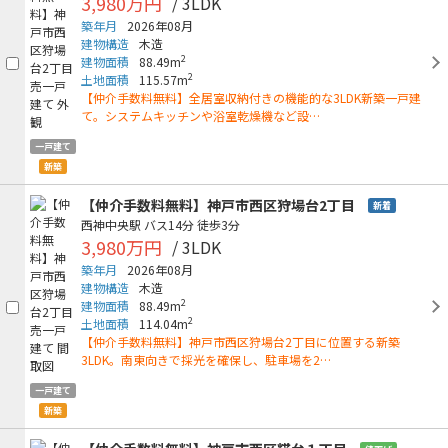
3,980万円
/ 3LDK
築年月
2026年08月
建物構造
木造
2
建物面積
88.49m
2
土地面積
115.57m
【仲介手数料無料】全居室収納付きの機能的な3LDK新築一戸建
て。システムキッチンや浴室乾燥機など設…
一戸建て
新築
【仲介手数料無料】神戸市西区狩場台2丁目
新着
西神中央駅
バス14分
徒歩3分
3,980万円
/ 3LDK
築年月
2026年08月
建物構造
木造
2
建物面積
88.49m
2
土地面積
114.04m
【仲介手数料無料】神戸市西区狩場台2丁目に位置する新築
3LDK。南東向きで採光を確保し、駐車場を2…
一戸建て
新築