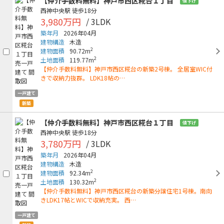
【仲介手数料無料】神戸市西区糀台１丁目
値下げ
西神中央駅
徒歩18分
3,980万円
/ 3LDK
築年月
2026年04月
建物構造
木造
2
建物面積
90.72m
2
土地面積
119.77m
【仲介手数料無料】神戸市西区糀台の新築2号棟。 全居室WIC付
きで収納力抜群。 LDK18帖の…
一戸建て
新築
【仲介手数料無料】神戸市西区糀台１丁目
値下げ
西神中央駅
徒歩18分
3,780万円
/ 3LDK
築年月
2026年04月
建物構造
木造
2
建物面積
92.34m
2
土地面積
130.32m
【仲介手数料無料】神戸市西区糀台の新築分譲住宅1号棟。南向
きLDK17帖とWICで収納充実。 西…
一戸建て