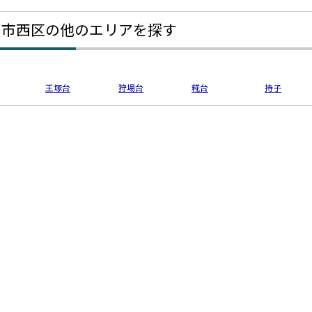
戸市西区の他のエリアを探す
王塚台
狩場台
糀台
持子