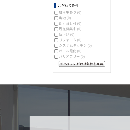
こだわり条件
駐車場あり
(0)
角地
(0)
即引渡し可
(0)
現在募集中
(0)
値下げ
(0)
リフォーム
(0)
システムキッチン
(0)
オール電化
(0)
バリアフリー
(0)
すべてのこだわり条件を見る