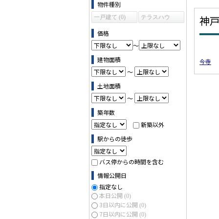
物件の条件で絞り込む
物件種別
神
一戸建て (0)
テラスハウ
ス (0)
価格
～
建物面積
今寺
～
土地面積
～
築年数
新築以外
駅からの徒歩
バス停からの時間を含む
情報公開日
指定なし
本日公開
(0)
3日以内に公開
(0)
7日以内に公開
(0)