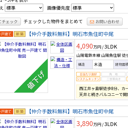
え
画像優先度
チェックした物件をまとめて
てチェック
お問い合わせ
【仲介手数料無料】明石市魚住町中尾
一戸建
新築
4,090
3LDK
万円
/
山陽電鉄本線 山陽魚住駅
徒
木造
構造
建物面
西江井ヶ島駅徒歩8分、カ
天井と続きバルコニーで開
【仲介手数料無料】明石市魚住町中尾
一戸建
新築
3,890
3LDK
万円
/