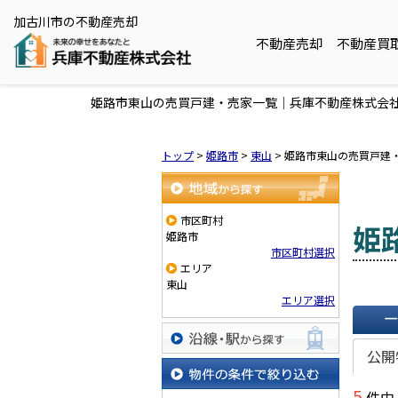
加古川市の不動産売却
不動産売却
不動産買
姫路市東山の売買戸建・売家一覧｜兵庫不動産株式会
トップ
>
姫路市
>
東山
>
姫路市東山の売買戸建
地域から探す
市区町村
姫
姫路市
市区町村選択
エリア
東山
エリア選択
一覧で
公開
沿線・駅から探す
5
件中