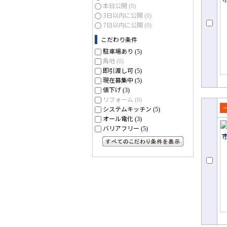
本日公開
(0)
3日以内に公開
(0)
7日以内に公開
(0)
こだわり条件
駐車場あり
(5)
角地
(0)
即引渡し可
(5)
現在募集中
(5)
値下げ
(3)
リフォーム
(0)
システムキッチン
(5)
売
オール電化
(3)
て
バリアフリー
(5)
すべてのこだわり条件を見る