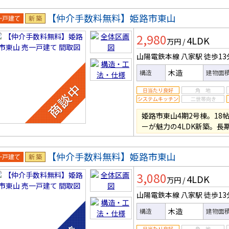
【仲介手数料無料】姫路市東山
一戸建
新築
2,980
4LDK
万円
/
山陽電鉄本線 八家駅
徒歩13
木造
構造
建物面
姫路市東山4期2号棟。18
ーが魅力の4LDK新築。長
【仲介手数料無料】姫路市東山
一戸建
新築
3,080
4LDK
万円
/
山陽電鉄本線 八家駅
徒歩13
木造
構造
建物面