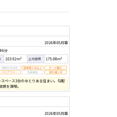
2026年05月築
歩6分
2
2
103.92m
175.08m
積
土地面積
ースペース3台のゆとりある住まい。勾配
放感を満喫。
2026年05月築