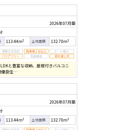
2026年07月築
分
2
2
113.44m
132.70m
積
土地面積
帖LDKと豊富な収納、屋根付きバルコニ
期優良住…
2026年07月築
分
2
2
113.44m
132.70m
積
土地面積