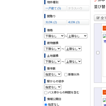
物件の条件で絞り込む
物件種別
並び替
一戸建て (5)
テラスハウ
ス (0)
間取り
全
3LDK (2)
4LDK (3)
価格
売
～
て
建物面積
～
土地面積
～
築年数
新築以外
駅からの徒歩
バス停からの時間を含む
売
情報公開日
て
指定なし