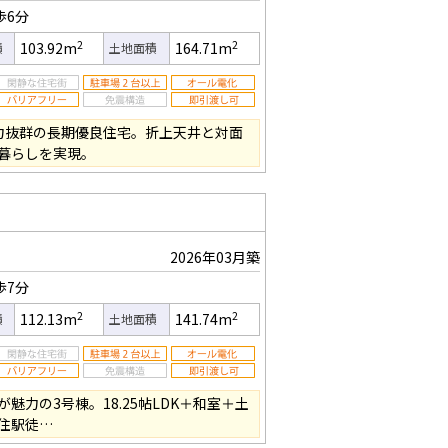
歩6分
2
2
103.92m
164.71m
積
土地面積
力抜群の長期優良住宅。折上天井と対面
暮らしを実現。
2026年03月築
歩7分
2
2
112.13m
141.74m
積
土地面積
魅力の3号棟。18.25帖LDK＋和室＋土
住駅徒…