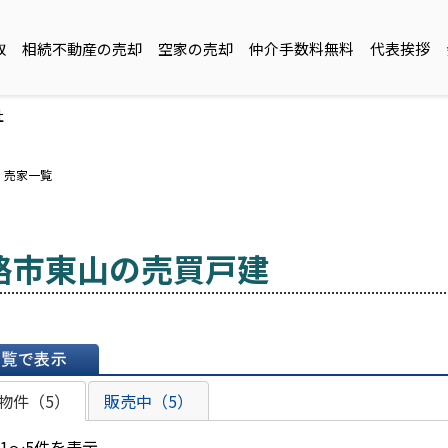
取
相続不動産の売却
空家の売却
仲介手数料無料
代表挨拶
社
・売家一覧
路市東山の売買戸建
表示
物件（5）
販売中（5）
 1～5件を表示