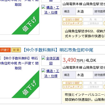
山陽電鉄本線 山陽魚住駅
徒
木造
構造
建物面
山陽魚住駅徒歩6分、収納
式キッチンで家族の快適な
【仲介手数料無料】明石市魚住町中尾
一戸建
新築
3,490
4LDK
万円
/
山陽電鉄本線 山陽魚住駅
徒
木造
構造
建物面
吹抜とインナーバルコニーが
間収納の快適設計。山陽魚