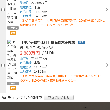
築年月
2026年07月
建物構造
木造
2
建物面積
113.44m
2
土地面積
143.32m
【仲介手数料無料】太子町鵤の新築戸建て。20帖超の広々LDKと
屋根付きバルコニーを採用した快適住宅…
一戸建て
新築
【仲介手数料無料】揖保郡太子町鵤
新着
網干駅
バス14分
徒歩4分
2,880万円
/ 3LDK
築年月
2026年07月
建物構造
木造
2
建物面積
115.93m
2
土地面積
143.18m
【仲介手数料無料】無料太子町鵤エリアで新築戸建てをお探し
の方へ。3LDK＋WIC・家事動線を重視し…
一戸建て
新築
チェックした物件を
お問い合わせ