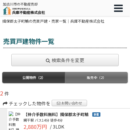
加古川市の不動産売却
揖保郡太子町鵤の売買戸建・売家一覧｜兵庫不動産株式会社
売買戸建物件一覧
検索条件を変更
公開物件（2）
販売中（2）
2
件
チェックした物件を
お問い合わせ
【仲介手数料無料】揖保郡太子町鵤
新着
網干駅
バス14分
徒歩4分
2,880万円
/ 3LDK