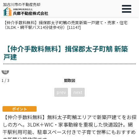
加古川市の不動産売却
【仲介手数料無料】揖保郡太子町鵤の売買新築一戸建て・売家・住宅
（3LDK・網干駅バス14分徒歩4分）[11147]
【仲介手数料無料】揖保郡太子町鵤 新築
戸建
1 / 3
間取図
prev
next
ポイント
【仲介手数料無料】無料太子町鵤エリアで新築戸建てをお探
しの方へ。3LDK＋WIC・家事動線を重視した快適設計。網
干駅利用可能、駐車スペース付きで子育て世帯にもおすすめ