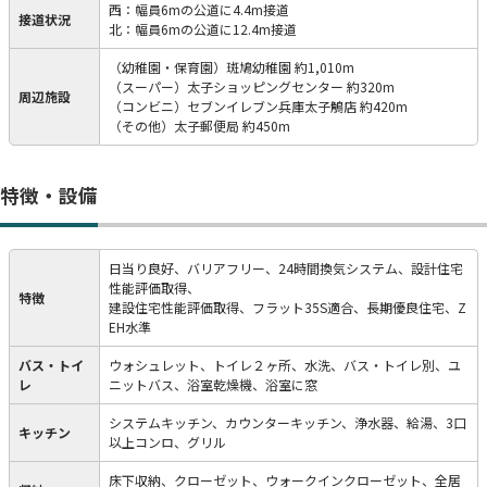
西：幅員6mの公道に4.4m接道
接道状況
北：幅員6mの公道に12.4m接道
（幼稚園・保育園）斑鳩幼稚園 約1,010m
（スーパー）太子ショッピングセンター 約320m
周辺施設
（コンビニ）セブンイレブン兵庫太子鵤店 約420m
（その他）太子郵便局 約450m
特徴・設備
日当り良好、バリアフリー、24時間換気システム、設計住宅
性能評価取得、
特徴
建設住宅性能評価取得、フラット35S適合、長期優良住宅、Z
EH水準
バス・トイ
ウォシュレット、トイレ２ヶ所、水洗、バス・トイレ別、ユ
レ
ニットバス、浴室乾燥機、浴室に窓
システムキッチン、カウンターキッチン、浄水器、給湯、3口
キッチン
以上コンロ、グリル
床下収納、クローゼット、ウォークインクローゼット、全居