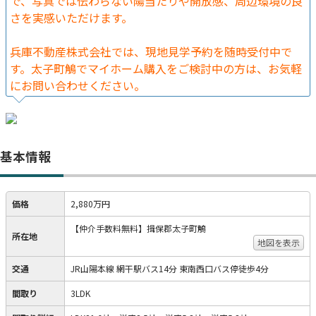
で、写真では伝わらない陽当たりや開放感、周辺環境の良
さを実感いただけます。
兵庫不動産株式会社では、現地見学予約を随時受付中で
す。太子町鵤でマイホーム購入をご検討中の方は、お気軽
にお問い合わせください。
基本情報
価格
2,880万円
【仲介手数料無料】揖保郡太子町鵤
所在地
地図を表示
交通
JR山陽本線 網干駅バス14分 東南西口バス停徒歩4分
間取り
3LDK