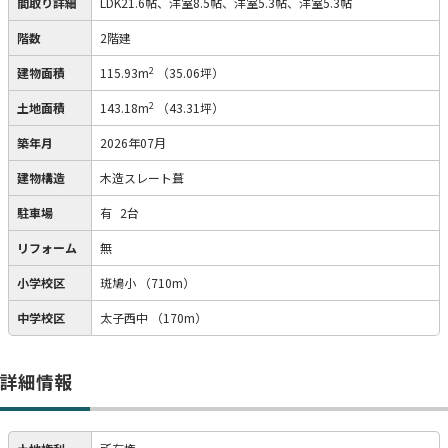
間取り詳細
LDK21.6帖、洋室8.5帖、洋室5.3帖、洋室5.3帖
階数
2階建
2
建物面積
115.93m
（35.06坪）
2
土地面積
143.18m
（43.31坪）
築年月
2026年07月
建物構造
木造スレート葺
駐車場
有
2台
リフォーム
無
小学校区
斑鳩小
（710m）
中学校区
太子西中
（170m）
詳細情報