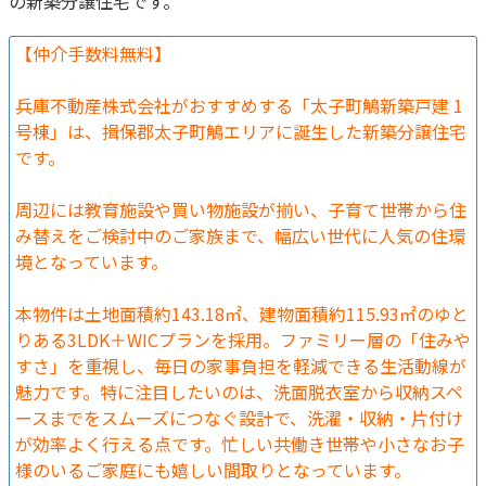
の新築分譲住宅です。
【仲介手数料無料】
兵庫不動産株式会社がおすすめする「太子町鵤新築戸建 1
号棟」は、揖保郡太子町鵤エリアに誕生した新築分譲住宅
です。
周辺には教育施設や買い物施設が揃い、子育て世帯から住
み替えをご検討中のご家族まで、幅広い世代に人気の住環
境となっています。
本物件は土地面積約143.18㎡、建物面積約115.93㎡のゆと
りある3LDK＋WICプランを採用。ファミリー層の「住みや
すさ」を重視し、毎日の家事負担を軽減できる生活動線が
魅力です。特に注目したいのは、洗面脱衣室から収納スペ
ースまでをスムーズにつなぐ設計で、洗濯・収納・片付け
が効率よく行える点です。忙しい共働き世帯や小さなお子
様のいるご家庭にも嬉しい間取りとなっています。