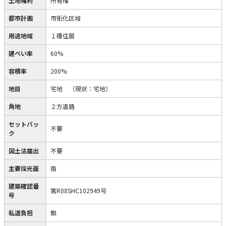
土地権利
所有権
都市計画
市街化区域
用途地域
１種住居
建ぺい率
60%
容積率
200%
地目
宅地
（現状：宅地）
角地
２方道路
セットバッ
不要
ク
国土法届出
不要
主要採光面
南
建築確認番
第R08SHC102949号
号
私道負担
無