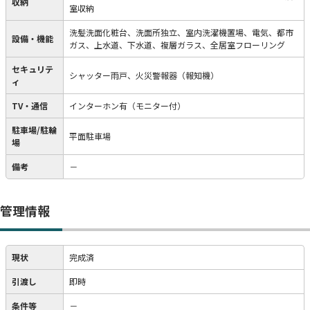
収納
室収納
洗髪洗面化粧台、洗面所独立、室内洗濯機置場、電気、都市
設備・機能
ガス、上水道、下水道、複層ガラス、全居室フローリング
セキュリテ
シャッター雨戸、火災警報器（報知機）
ィ
TV・通信
インターホン有（モニター付）
駐車場/駐輪
平面駐車場
場
備考
－
管理情報
現状
完成済
引渡し
即時
条件等
－