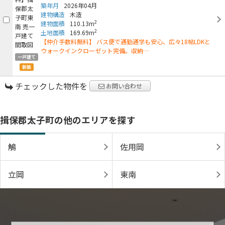
築年月
2026年04月
建物構造
木造
2
建物面積
110.13m
2
土地面積
169.69m
【仲介手数料無料】 バス便で通勤通学も安心、広々18帖LDKと
ウォークインクローゼット完備。収納…
一戸建て
新築
チェックした物件を
お問い合わせ
揖保郡太子町の他のエリアを探す
鵤
佐用岡
立岡
東南