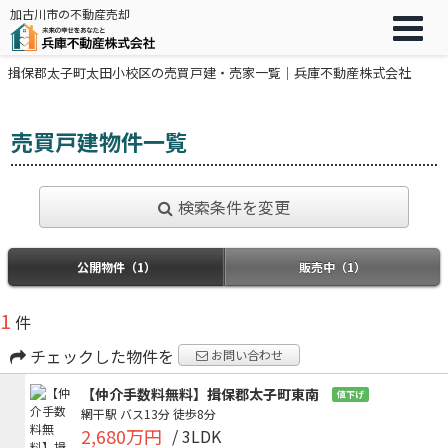
加古川市の不動産売却
揖保郡太子町太田小校区の売買戸建・売家一覧｜兵庫不動産株式会社
売買戸建物件一覧
検索条件を変更
公開物件（1）
販売中（1）
1
件
チェックした物件を
お問い合わせ
【仲介手数料無料】揖保郡太子町東南
値下げ
網干駅
バス13分
徒歩8分
2,680万円
/ 3LDK