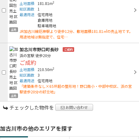
2
土地面積
181.81m
総区画数
1
最適用途
住宅用地
倉庫用地
駐車場用地
土地
JR加古川線厄神駅より徒歩12分、敷地面積181.81㎡の売土地です。
用途地域は無指定で、住宅…
加古川市野口町長砂
ご成約
浜の宮駅
徒歩20分
ご成約
2
土地面積
210.50m
総区画数
3
最適用途
住宅用地
「建築条件なし×65坪超の整形地！野口南小・中部中校区、浜の宮
駅徒歩20分の好立地」
土地
チェックした物件を
お問い合わせ
加古川市の他のエリアを探す