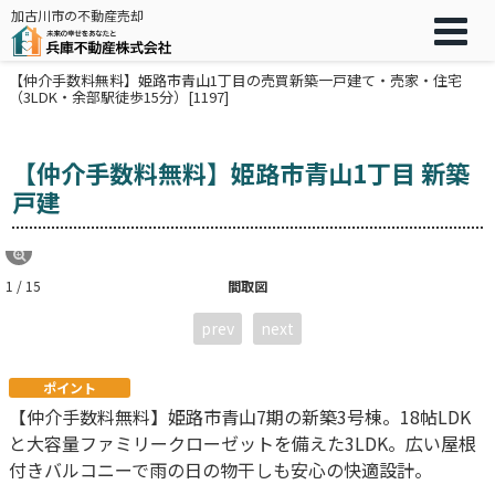
加古川市の不動産売却
【仲介手数料無料】姫路市青山1丁目の売買新築一戸建て・売家・住宅
（3LDK・余部駅徒歩15分）[1197]
【仲介手数料無料】姫路市青山1丁目 新築
戸建
1 / 15
間取図
prev
next
ポイント
【仲介手数料無料】姫路市青山7期の新築3号棟。18帖LDK
と大容量ファミリークローゼットを備えた3LDK。広い屋根
付きバルコニーで雨の日の物干しも安心の快適設計。