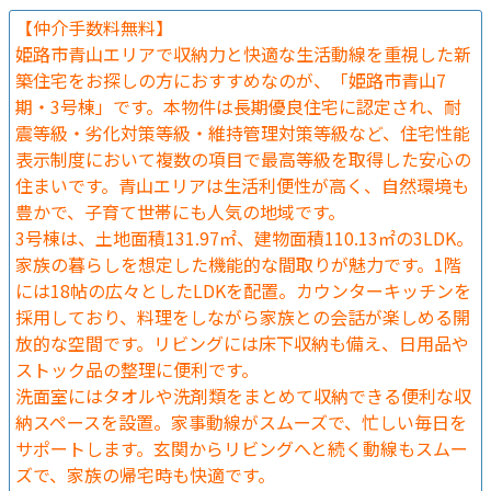
【仲介手数料無料】
姫路市青山エリアで収納力と快適な生活動線を重視した新
築住宅をお探しの方におすすめなのが、「姫路市青山7
期・3号棟」です。本物件は長期優良住宅に認定され、耐
震等級・劣化対策等級・維持管理対策等級など、住宅性能
表示制度において複数の項目で最高等級を取得した安心の
住まいです。青山エリアは生活利便性が高く、自然環境も
豊かで、子育て世帯にも人気の地域です。
3号棟は、土地面積131.97㎡、建物面積110.13㎡の3LDK。
家族の暮らしを想定した機能的な間取りが魅力です。1階
には18帖の広々としたLDKを配置。カウンターキッチンを
採用しており、料理をしながら家族との会話が楽しめる開
放的な空間です。リビングには床下収納も備え、日用品や
ストック品の整理に便利です。
洗面室にはタオルや洗剤類をまとめて収納できる便利な収
納スペースを設置。家事動線がスムーズで、忙しい毎日を
サポートします。玄関からリビングへと続く動線もスムー
ズで、家族の帰宅時も快適です。