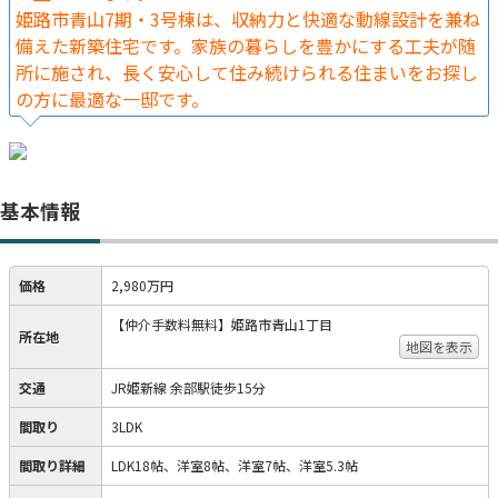
姫路市青山7期・3号棟は、収納力と快適な動線設計を兼ね
備えた新築住宅です。家族の暮らしを豊かにする工夫が随
所に施され、長く安心して住み続けられる住まいをお探し
の方に最適な一邸です。
基本情報
価格
2,980万円
【仲介手数料無料】姫路市青山1丁目
所在地
地図を表示
交通
JR姫新線 余部駅徒歩15分
間取り
3LDK
間取り詳細
LDK18帖、洋室8帖、洋室7帖、洋室5.3帖