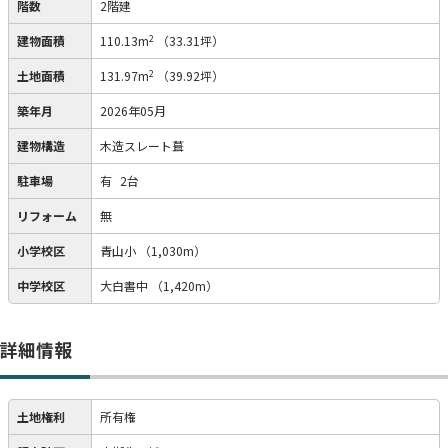
階数
2階建
2
建物面積
110.13m
（33.31坪）
2
土地面積
131.97m
（39.92坪）
築年月
2026年05月
建物構造
木造スレート葺
駐車場
有
2台
リフォーム
無
小学校区
青山小
（1,030m）
中学校区
大白書中
（1,420m）
詳細情報
土地権利
所有権