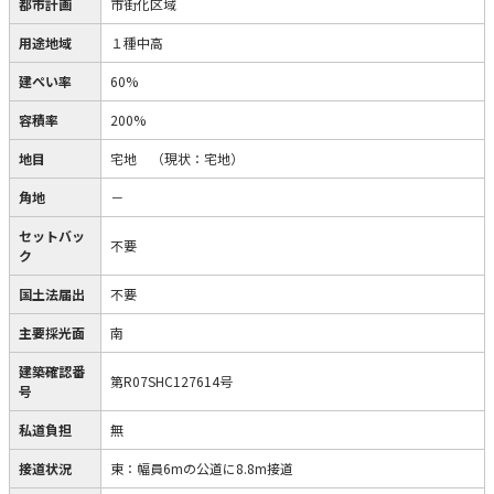
都市計画
市街化区域
用途地域
１種中高
建ぺい率
60%
容積率
200%
地目
宅地
（現状：宅地）
角地
－
セットバッ
不要
ク
国土法届出
不要
主要採光面
南
建築確認番
第R07SHC127614号
号
私道負担
無
接道状況
東：幅員6mの公道に8.8m接道