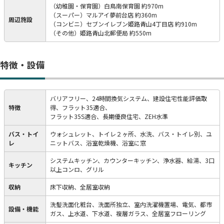
（幼稚園・保育園）白鳥南保育園 約970m
（スーパー）マルアイ夢前台店 約360m
周辺施設
（コンビニ）セブンイレブン姫路青山4丁目店 約910m
（その他）姫路青山北郵便局 約550m
特徴・設備
バリアフリー、24時間換気システム、建設住宅性能評価取
特徴
得、フラット35適合、
フラット35S適合、長期優良住宅、ZEH水準
バス・トイ
ウォシュレット、トイレ２ヶ所、水洗、バス・トイレ別、ユ
レ
ニットバス、浴室乾燥機、浴室に窓
システムキッチン、カウンターキッチン、浄水器、給湯、3口
キッチン
以上コンロ、グリル
収納
床下収納、全居室収納
洗髪洗面化粧台、洗面所独立、室内洗濯機置場、電気、都市
設備・機能
ガス、上水道、下水道、複層ガラス、全居室フローリング