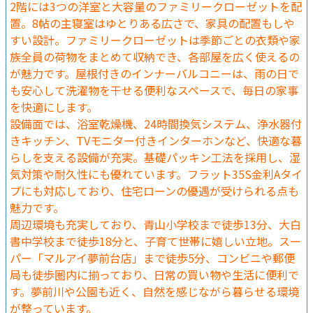
2階には3つの洋室と大容量のファミリークローゼットを配
置。8帖の主寝室はゆとりある広さで、家具の配置もしや
すい設計。ファミリークローゼットは季節ごとの衣類や家
族全員の荷物をまとめて収納でき、各部屋を広く使えるの
が魅力です。屋根付きのインナーバルコニーは、雨の日で
も安心して洗濯物を干せる便利なスペースで、毎日の家事
を快適にします。
設備面では、浴室乾燥機、24時間換気システム、浄水器付
きキッチン、TVモニター付きインターホンなど、快適な暮
らしを支える設備が充実。基礎パッキン工法を採用し、湿
気対策や耐久性にも優れています。フラット35S金利Aタイ
プにも対応しており、住宅ローンの優遇が受けられる点も
魅力です。
周辺環境も充実しており、青山小学校まで徒歩13分、大白
書中学校まで徒歩18分と、子育て世帯に嬉しい立地。スー
パー「マルアイ夢前台店」まで徒歩5分、コンビニや郵便
局も徒歩圏内に揃っており、日常の買い物や生活に便利で
す。夢前川や公園も近く、自然を感じながら暮らせる環境
が整っています。