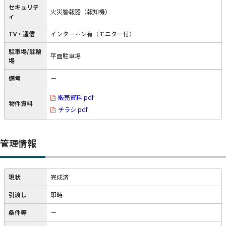
セキュリテ
火災警報器（報知機）
ィ
TV・通信
インターホン有（モニター付）
駐車場/駐輪
平面駐車場
場
備考
－
販売資料.pdf
物件資料
チラシ.pdf
管理情報
現状
完成済
引渡し
即時
条件等
－