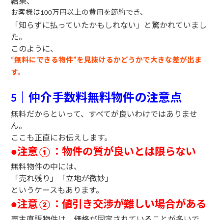
結果、
お客様は
万円以上の費用を節約でき、
100
「知らずに払っていたかもしれない」と驚かれていまし
た。
このように、
無料にできる物件
を見抜けるかどうかで大きな差が出ま
“
”
す。
｜仲介手数料無料物件の注意点
5
無料だからといって、すべてが良いわけではありませ
ん。
ここも正直にお伝えします。
注意
：物件の質が良いとは限らない
●
①
無料物件の中には、
「売れ残り」「立地が微妙」
というケースもあります。
注意
：値引き交渉が難しい場合がある
●
②
売主直販物件は、価格が固定されていることが多いで