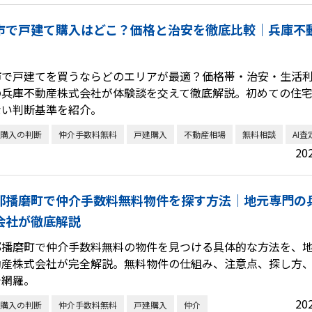
市で戸建て購入はどこ？価格と治安を徹底比較｜兵庫不
市で戸建てを買うならどのエリアが最適？価格帯・治安・生活
の兵庫不動産株式会社が体験談を交えて徹底解説。初めての住
ない判断基準を紹介。
購入の判断
仲介手数料無料
戸建購入
不動産相場
無料相談
AI査
20
郡播磨町で仲介手数料無料物件を探す方法｜地元専門の
会社が徹底解説
郡播磨町で仲介手数料無料の物件を見つける具体的な方法を、
動産株式会社が完全解説。無料物件の仕組み、注意点、探し方
で網羅。
20
購入の判断
仲介手数料無料
戸建購入
仲介