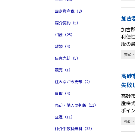
固定資産税（2）
加古
媒介契約（5）
加古
相続（25）
利便性
版の
離婚（4）
売却・
任意売却（5）
競売（1）
高砂
住みながら売却（2）
失敗
買取（4）
高砂
産株
売却・購入の判断（11）
ポイ
査定（11）
売却・
仲介手数料無料（33）