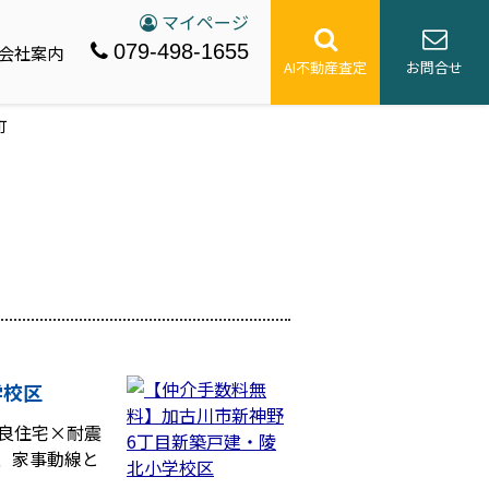
マイページ
079-498-1655
会社案内
AI不動産査定
お問合せ
町
学校区
優良住宅×耐震
、家事動線と