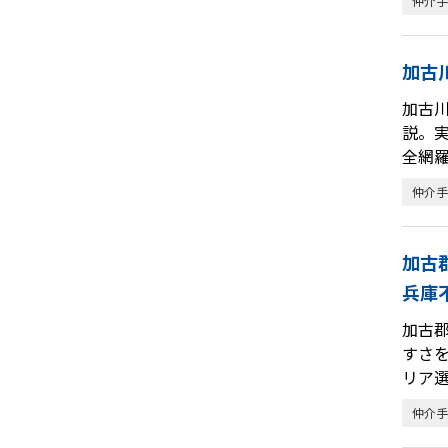
仲介手
加古
加古
説。
全網
仲介手
加古
兵庫
加古
すさ
リア
仲介手