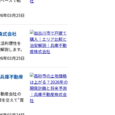
験ベースで紹
26年03月25日
株式会社
生活利便性を
解説します。
26年03月25日
｜兵庫不動産
不動産会社の
談を交えて“買
26年03月24日