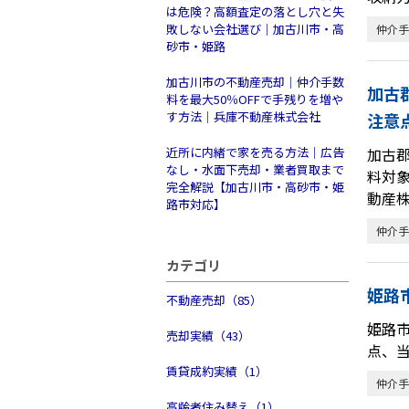
は危険？高額査定の落とし穴と失
敗しない会社選び｜加古川市・高
仲介手
砂市・姫路
加古川市の不動産売却｜仲介手数
加古
料を最大50％OFFで手残りを増や
す方法｜兵庫不動産株式会社
注意
近所に内緒で家を売る方法｜広告
加古
なし・水面下売却・業者買取まで
料対
完全解説【加古川市・高砂市・姫
動産
路市対応】
仲介手
カテゴリ
姫路
不動産売却（85）
姫路
売却実績（43）
点、
賃貸成約実績（1）
仲介手
高齢者住み替え（1）