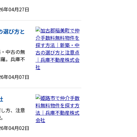
26年04月27日
の選び方と
築・中古の無
網羅。兵庫不
26年04月07日
社
探し方、注意
説。
26年04月02日