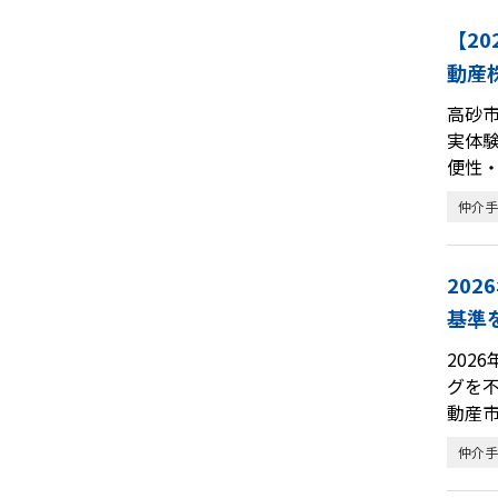
【2
動産
高砂市
実体
便性
仲介手
20
基準
202
グを
動産
仲介手