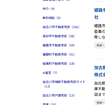
仲介（4）
姫路
社
無料相談（5）
姫路
加古川市不動産売却（101）
密着
高砂市不動産売却（38）
敗し
姫路市不動産売却（39）
売却・
播磨町不動産売却（31）
稲美町不動産売却（18）
加古
AI査定（7）
株式
加古川市相続不動産売却ガイド
加古
（12）
庫不
談ま
加古川市戸建売却（13）
売却・
空家（23）