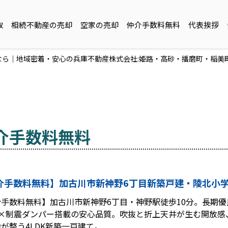
取
相続不動産の売却
空家の売却
仲介手数料無料
代表挨拶
ら｜地域密着・安心の兵庫不動産株式会社:姫路・高砂・播磨町・稲美
介手数料無料
介手数料無料】加古川市新神野6丁目新築戸建・陵北小
介手数料無料】加古川市新神野6丁目・神野駅徒歩10分。長期
3×制震ダンパー搭載の安心品質。吹抜と折上天井が生む開放感
が整う4LDK新築一戸建て。