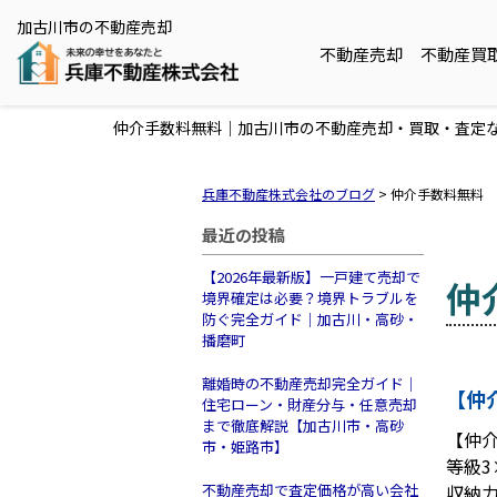
加古川市の不動産売却
不動産売却
不動産買
仲介手数料無料｜加古川市の不動産売却・買取・査定な
兵庫不動産株式会社のブログ
>
仲介手数料無料
最近の投稿
【2026年最新版】一戸建て売却で
仲
境界確定は必要？境界トラブルを
防ぐ完全ガイド｜加古川・高砂・
播磨町
離婚時の不動産売却完全ガイド｜
【仲
住宅ローン・財産分与・任意売却
まで徹底解説【加古川市・高砂
【仲
市・姫路市】
等級
不動産売却で査定価格が高い会社
収納力