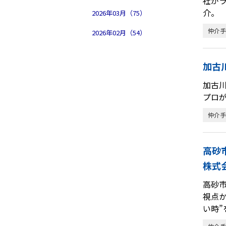
社が
介。
2026年03月（75）
仲介手
2026年02月（54）
加古
加古
プロ
仲介手
高砂
株式
高砂
視点か
い時”