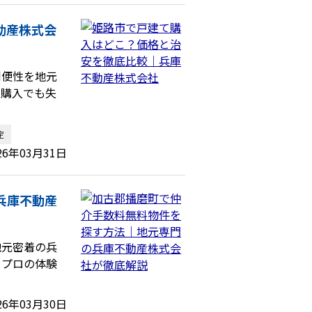
動産株式会
利便性を地元
宅購入でも失
定
26年03月31日
兵庫不動産
地元密着の兵
、プロの体験
26年03月30日