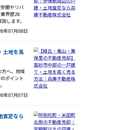
徒歩圏やリバ
業界歴28
解説します。
26年07月08日
・土地を高
中の方へ。地域
却のポイント
す。
26年07月07日
地査定なら