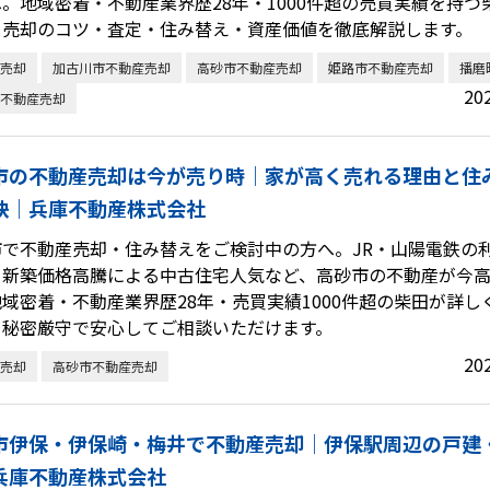
。地域密着・不動産業界歴28年・1000件超の売買実績を持つ
・売却のコツ・査定・住み替え・資産価値を徹底解説します。
売却
加古川市不動産売却
高砂市不動産売却
姫路市不動産売却
播磨
20
不動産売却
市の不動産売却は今が売り時｜家が高く売れる理由と住
訣｜兵庫不動産株式会社
市で不動産売却・住み替えをご検討中の方へ。JR・山陽電鉄の
、新築価格高騰による中古住宅人気など、高砂市の不動産が今
域密着・不動産業界歴28年・売買実績1000件超の柴田が詳し
・秘密厳守で安心してご相談いただけます。
20
売却
高砂市不動産売却
市伊保・伊保崎・梅井で不動産売却｜伊保駅周辺の戸建
兵庫不動産株式会社