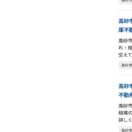
高砂
庫不
高砂
れ・
交え
高砂市
高砂
不動
高砂
相場
詳し
高砂市