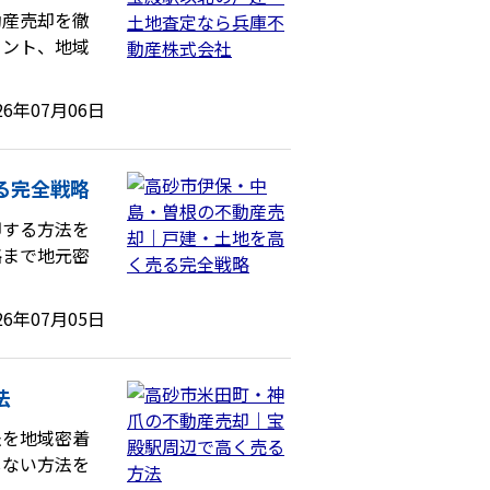
動産売却を徹
イント、地域
26年07月06日
る完全戦略
却する方法を
略まで地元密
26年07月05日
法
法を地域密着
しない方法を