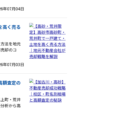
26年07月04日
を高く売る
る方法を地元
値売却のコ
26年07月03日
高額査定の
尾上町・荒井
要分析から高