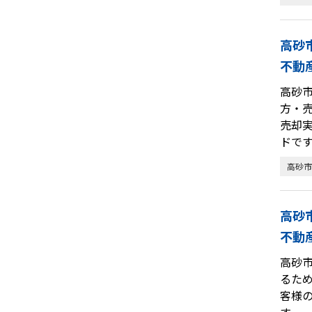
高砂
不動
高砂
方・
売却
ドで
高砂市
高砂
不動
高砂
るた
客様