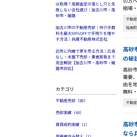
の方へ
は危険？高額査定の落とし穴と失
相場
敗しない会社選び｜加古川市・高
砂市・姫路
不動産
加古川市の不動産売却｜仲介手数
稲美町
料を最大50％OFFで手残りを増や
す方法｜兵庫不動産株式会社
高砂
近所に内緒で家を売る方法｜広告
なし・水面下売却・業者買取まで
の秘
完全解説【加古川市・高砂市・姫
路市対応】
高砂
需要
由を地
カテゴリ
無料
不動産売却（85）
不動産
売却実績（43）
高砂
賃貸成約実績（1）
なら
高齢者住み替え（1）