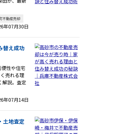
柴田が、最新
町不動産売却
26年07月30日
み替え成功
利便性や住宅
高く売れる理
く解説。査定
26年07月14日
・土地査定