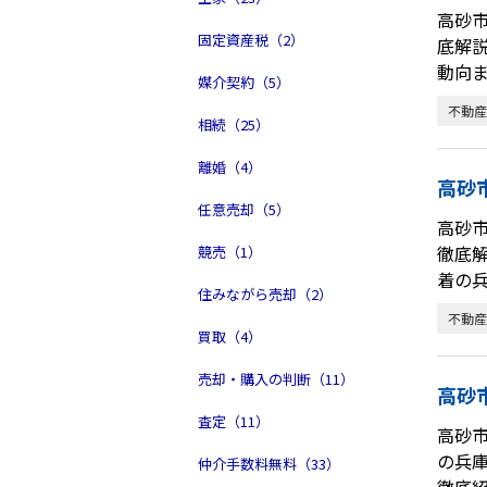
高砂
固定資産税（2）
底解
動向
媒介契約（5）
不動産
相続（25）
離婚（4）
高砂
任意売却（5）
高砂
徹底
競売（1）
着の
住みながら売却（2）
不動産
買取（4）
売却・購入の判断（11）
高砂
査定（11）
高砂
の兵
仲介手数料無料（33）