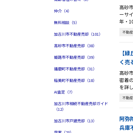
高砂
仲介（4）
ーサ
年・1
無料相談（5）
不動産
加古川市不動産売却（101）
高砂市不動産売却（38）
【緑
姫路市不動産売却（39）
く売
播磨町不動産売却（31）
高砂市
密着
稲美町不動産売却（18）
を詳
AI査定（7）
不動産
加古川市相続不動産売却ガイド
（12）
阿弥
加古川市戸建売却（13）
兵庫
空家（23）