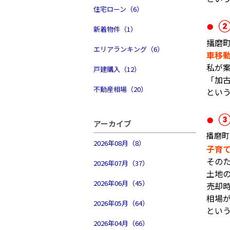
住宅ローン（6）
● 
新着物件（1）
播磨
エリアランキング（6）
車移
私が
戸建購入（12）
「加
不動産相場（20）
とい
● 
アーカイブ
播磨町
2026年08月（8）
子育
その
2026年07月（37）
土地
2026年06月（45）
売却
相場
2026年05月（64）
とい
2026年04月（66）