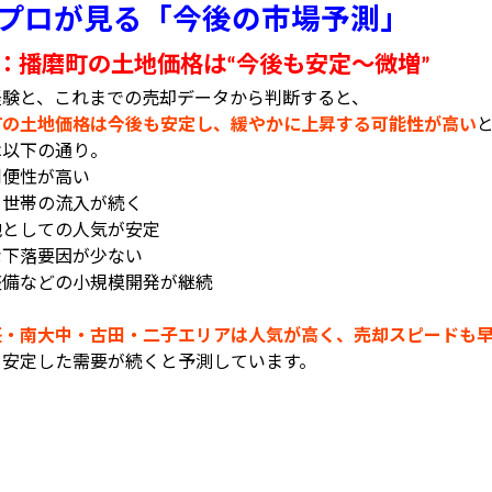
プロが見る「今後の市場予測」
：播磨町の土地価格は
今後も安定〜微増
“
”
経験と、これまでの売却データから判断すると、
町の土地価格は今後も安定し、緩やかに上昇する可能性が高い
は以下の通り。
利便性が高い
て世帯の流入が続く
地としての人気が安定
な下落要因が少ない
整備などの小規模開発が継続
、
荘・南大中・古田・二子エリアは人気が高く、売却スピードも
も安定した需要が続くと予測しています。