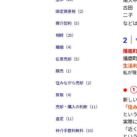
南大
古田
固定資産税（2）
二子
など
媒介契約（5）
相続（25）
｜
2
離婚（4）
播磨
播磨
任意売却（5）
生活
競売（1）
私が現
住みながら売却（2）
● 
買取（4）
新し
「住
売却・購入の判断（11）
とい
査定（11）
実際
「近
仲介手数料無料（33）
とい