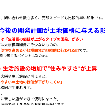
中
は、問い合わせ数も多く、売却スピードも比較的早い印象です。
今後の開発計画が土地価格に与える
町は「生活圏の価値が上がるタイプの開発」が多い
町は大規模再開発こそ少ないものの、
利便性を高める小規模開発が継続的に行われる町
です。
場で感じるポイントは次の
つ。
3
生活施設の増加で
住みやすさ
が上昇
①
“
”
い店舗や生活施設が増えると、
みやすい＝土地の価値が下がりにくい」
う構図が生まれます。
に、
くに新しい店ができて便利になった」
う理由で購入を決めたお客様も多いです。