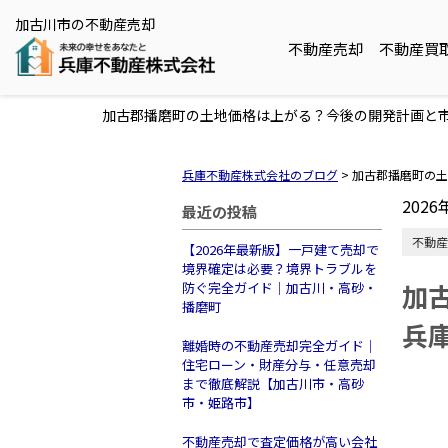
加古川市の不動産売却
不動産売却
不動産買
加古郡播磨町の土地価格は上がる？今後の開発計画と
兵庫不動産株式会社のブログ
>
加古郡播磨町の土
2026
最近の投稿
不動産
【2026年最新版】一戸建て売却で
境界確定は必要？境界トラブルを
加
防ぐ完全ガイド｜加古川・高砂・
播磨町
兵
離婚時の不動産売却完全ガイド｜
住宅ローン・財産分与・任意売却
まで徹底解説【加古川市・高砂
市・姫路市】
不動産売却で査定価格が高い会社