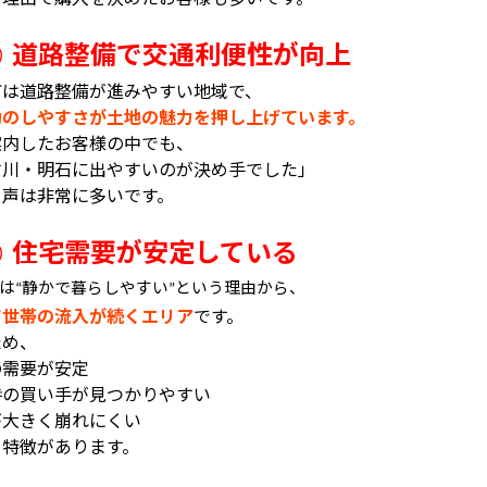
道路整備で交通利便性が向上
②
町は道路整備が進みやすい地域で、
動のしやすさが土地の魅力を押し上げています。
案内したお客様の中でも、
古川・明石に出やすいのが決め手でした」
う声は非常に多いです。
住宅需要が安定している
③
は
静かで暮らしやすい
という理由から、
“
”
て世帯の流入が続くエリア
です。
ため、
の需要が安定
時の買い手が見つかりやすい
が大きく崩れにくい
う特徴があります。