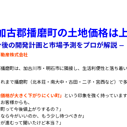
加古郡播磨町の土地価格は
今後の開発計画と市場予測をプロが解説
―
不動産株式会社
郡播磨町は、加古川市・明石市に隣接し、生活利便性と落ち着
これまで播磨町（北本荘・南大中・古田・二子・宮西など）で
地価格が大きく下がりにくい町」
という印象を強く持っています
にお客様からも、
磨町って今後値上がりするの？」
るなら今がいいのか、もう少し待つべきか」
発が進むって聞いたけど本当？」