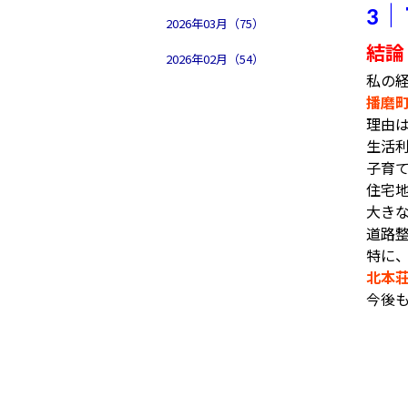
｜
3
2026年03月（75）
結論
2026年02月（54）
私の
播磨
理由
生活
子育
住宅
大き
道路
特に
北本
今後