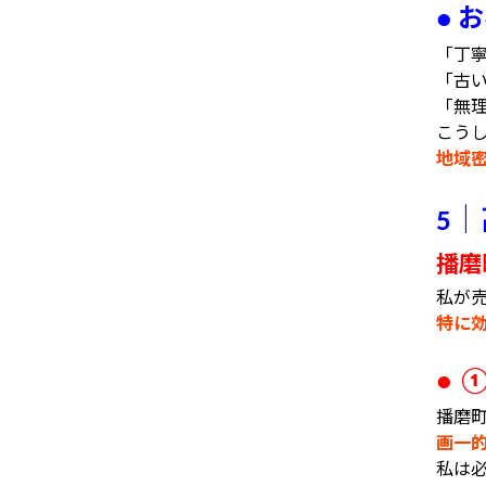
お
●
「丁
「古
「無
こう
地域
｜
5
播磨
私が
特に
● 
播磨
画一
私は