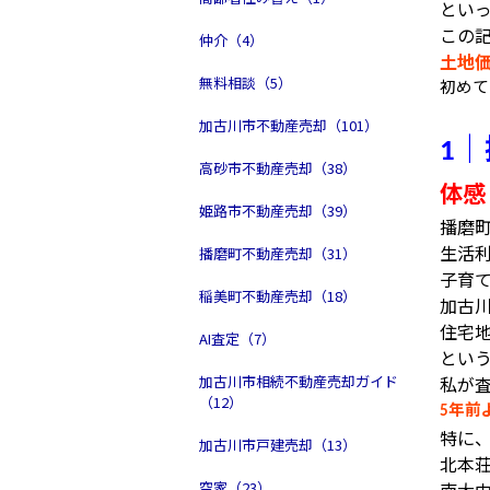
とい
この
仲介（4）
土地
無料相談（5）
初めて
加古川市不動産売却（101）
｜
1
高砂市不動産売却（38）
体感
姫路市不動産売却（39）
播磨
生活
播磨町不動産売却（31）
子育
稲美町不動産売却（18）
加古
住宅
AI査定（7）
とい
加古川市相続不動産売却ガイド
私が
（12）
年前
5
特に
加古川市戸建売却（13）
北本
空家（23）