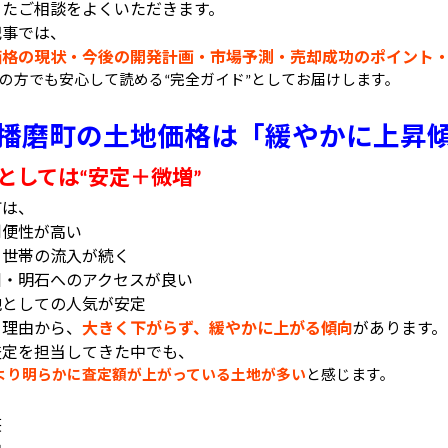
ったご相談をよくいただきます。
記事では、
価格の現状・今後の開発計画・市場予測・売却成功のポイント
の方でも安心して読める
完全ガイド
としてお届けします。
“
”
播磨町の土地価格は「緩やかに上昇
としては
安定＋微増
“
”
町は、
利便性が高い
て世帯の流入が続く
川・明石へのアクセスが良い
地としての人気が安定
う理由から、
大きく下がらず、緩やかに上がる傾向
があります。
査定を担当してきた中でも、
より明らかに査定額が上がっている土地が多い
と感じます。
、
荘