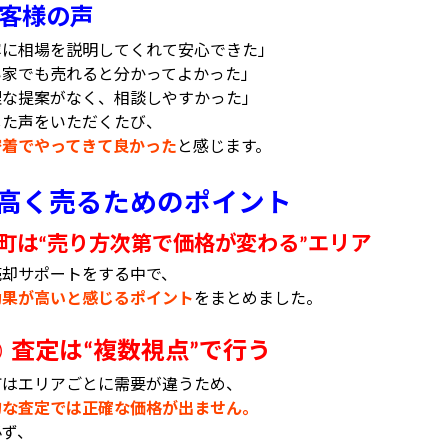
客様の声
寧に相場を説明してくれて安心できた」
い家でも売れると分かってよかった」
理な提案がなく、相談しやすかった」
した声をいただくたび、
密着でやってきて良かった
と感じます。
高く売るためのポイント
町は
売り方次第で価格が変わる
エリア
“
”
売却サポートをする中で、
効果が高いと感じるポイント
をまとめました。
査定は
複数視点
で行う
①
“
”
町はエリアごとに需要が違うため、
的な査定では正確な価格が出ません。
必ず、