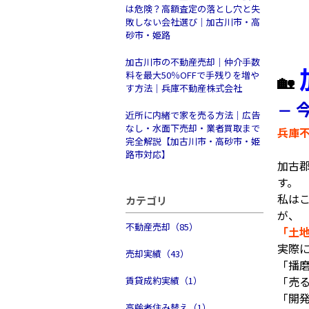
は危険？高額査定の落とし穴と失
敗しない会社選び｜加古川市・高
砂市・姫路
加古川市の不動産売却｜仲介手数
料を最大50％OFFで手残りを増や
🏡
す方法｜兵庫不動産株式会社
―
近所に内緒で家を売る方法｜広告
なし・水面下売却・業者買取まで
兵庫
完全解説【加古川市・高砂市・姫
路市対応】
加古
す。
私は
カテゴリ
が、
不動産売却（85）
「土
実際
売却実績（43）
「播
「売
賃貸成約実績（1）
「開
高齢者住み替え（1）