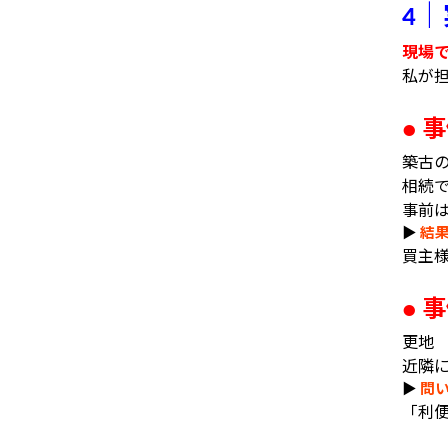
｜
4
現場
私が
事
●
築古
相続
事前
▶
結
買主
事
●
更地
近隣
▶
問
「利