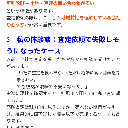
阿弥陀町
土地・戸建の問い合わせが多い
→
という特徴があります。
査定依頼の際は、こうした
地域特性を理解している会社
かどうか
が非常に重要です。
｜私の体験談：査定依頼で失敗しそ
3
うになったケース
以前、他社で査定を受けたお客様から相談を受けたこと
があります。
「
社に査定を頼んだら、
社だけ極端に高い金額を提
3
1
示された。
でも根拠が曖昧で不安になった。」
実際に現地を確認すると、相場より明らかに高い査定額
でした。
高額査定は魅力的に見えますが、売れない期間が長引
き、結果的に値下げして相場以下で売却するケースもあ
ります。
私はその方に、