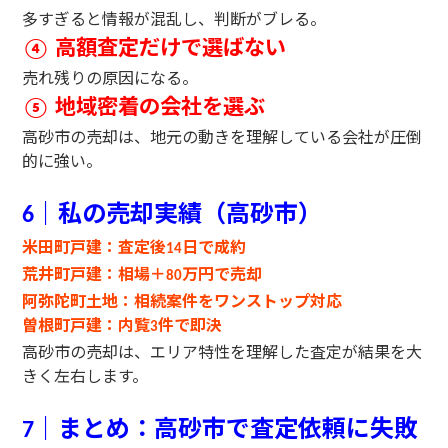
多すぎると情報が混乱し、判断がブレる。
高額査定だけで選ばない
④
売れ残りの原因になる。
地域密着の会社を選ぶ
⑤
高砂市の売却は、地元の動きを理解している会社が圧倒
的に強い。
｜私の売却実績（高砂市）
6
米田町戸建：査定後
日で成約
14
荒井町戸建：相場＋
万円で売却
80
阿弥陀町土地：相続案件をワンストップ対応
曽根町戸建：内覧
件で即決
3
高砂市の売却は、エリア特性を理解した査定が結果を大
きく左右します。
｜まとめ：高砂市で査定依頼に失敗
7