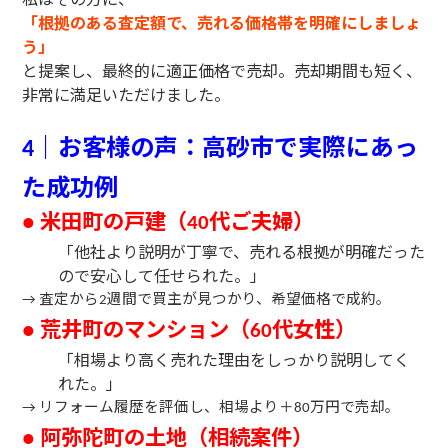
「根拠のある査定額で、売れる価格帯を明確にしましょ
う」
と提案し、最終的に適正価格で売却。売却期間も短く、
非常に満足いただけました。
｜お客様の声：高砂市で実際にあっ
4
た成功例
米田町の戸建（
代ご夫婦）
●
40
「他社より説明が丁寧で、売れる根拠が明確だった
ので安心して任せられた。」
査定から
週間で買主が見つかり、希望価格で成約。
→
2
荒井町のマンション（
代女性）
●
60
「相場より高く売れた理由をしっかり説明してく
れた。」
リフォーム履歴を評価し、相場より＋
万円で売却。
→
80
阿弥陀町の土地（相続案件）
●