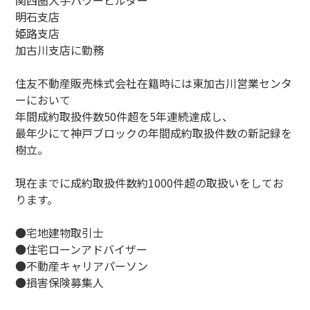
関西圏大手パワービルダー
明石支店
姫路支店
加古川支店に勤務
住友不動産販売株式会社在籍時には東加古川営業センタ
ーにおいて
年間成約取扱件数50件超を5年連続達成し、
最年少にて神戸ブロックの年間成約取扱件数の新記録を
樹立。
現在までに成約取扱件数約1000件超の取扱いをしてお
ります。
●宅地建物取引士
●住宅ローンアドバイザー
●不動産キャリアパーソン
●損害保険募集人