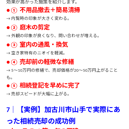
効果が高かった施策を紹介します。
不用品撤去＋簡易清掃
●①
内覧時の印象が大きく変わる。
→
庭木の剪定
●②
外観の印象が良くなり、問い合わせが増える。
→
室内の通風・換気
●③
空き家特有のニオイを軽減。
→
売却前の軽微な修繕
●④
〜
万円の修繕で、売却価格が
〜
万円上がること
→ 5
10
20
50
も。
相続登記を早めに完了
●⑤
売却スピードが大幅に上がる。
→
｜【実例】加古川市山手で実際にあ
7
った相続売却の成功例