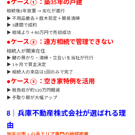
ケース
：築
年の戸建
●
①
35
相続後
年放置
劣化が進行
2
→
▶
不用品撤去＋庭木剪定＋簡易清掃
▶
週間で成約
3
▶
相場より＋
万円で売却成功
80
ケース
：遠方相続で管理できない
●
②
相続人が関東在住
▶
鍵の預かり・清掃・立会いを当社が代行
▶
ヶ月で買主決定
1
▶
相続人の来店は
回のみで完了
1
ケース
：空き家特例を活用
●
③
▶
税負担が約
万円軽減
120
▶
手取り額が大幅アップ
｜兵庫不動産株式会社が選ばれる理
8
由
加古川市・山手エリア専門の地域密着