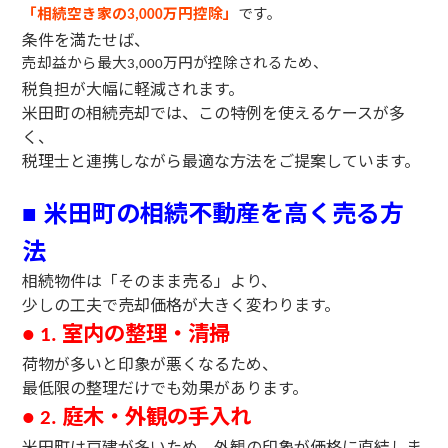
「相続空き家の
万円控除」
です。
3,000
条件を満たせば、
売却益から最大
万円が控除されるため、
3,000
税負担が大幅に軽減されます。
米田町の相続売却では、この特例を使えるケースが多
く、
税理士と連携しながら最適な方法をご提案しています。
米田町の相続不動産を高く売る方
■
法
相続物件は「そのまま売る」より、
少しの工夫で売却価格が大きく変わります。
室内の整理・清掃
● 1.
荷物が多いと印象が悪くなるため、
最低限の整理だけでも効果があります。
庭木・外観の手入れ
● 2.
米田町は戸建が多いため、外観の印象が価格に直結しま