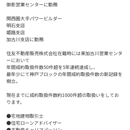
御影営業センターに勤務
関西圏大手パワービルダー
明石支店
姫路支店
加古川支店に勤務
住友不動産販売株式会社在籍時には東加古川営業センタ
ーにおいて
年間成約取扱件数50件超を5年連続達成し、
最年少にて神戸ブロックの年間成約取扱件数の新記録を
樹立。
現在までに成約取扱件数約1000件超の取扱いをしてお
ります。
●宅地建物取引士
●住宅ローンアドバイザー
●不動産キャリアパーソン