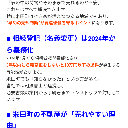
「家の中の荷物がそのままで売れるのか不安」
これらはすべて解決できます。
特に米田町は空き家が増えつつある地域でもあり、
早めの売却判断
が資産価値を守るポイント
になります。
“
”
相続登記（名義変更）は
年か
■
2024
ら義務化
年
月から相続登記が義務化され、
2024
4
年以内に名義変更をしないと
万円以下の過料
が発生する
3
10
可能性があります。
米田町でも「知らなかった」という方が多く、
当社では司法書士と連携し、
必要書類の案内から手続きまでワンストップで対応して
います。
米田町の不動産が「売れやすい理
■
由」