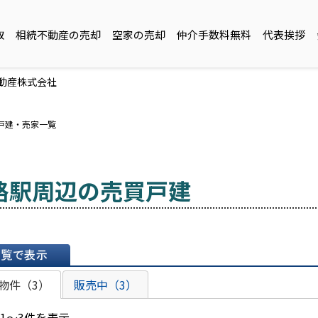
取
相続不動産の売却
空家の売却
仲介手数料無料
代表挨拶
不動産株式会社
買戸建・売家一覧
路駅周辺の売買戸建
表示
物件（3）
販売中（3）
 1～3件を表示