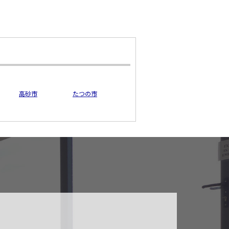
高砂市
たつの市