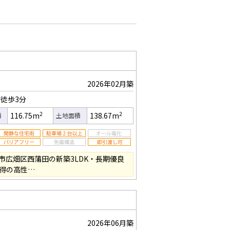
2026年02月築
徒歩3分
2
2
116.75m
138.67m
積
土地面積
市広畑区西蒲田の新築3LDK・長期優良
取得の高性…
2026年06月築