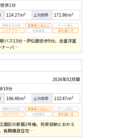
徒歩1分
2
2
114.27m
171.96m
積
土地面積
駅バス13分・伊伝居徒歩9分。全室洋室
ンナーバ…
2026年02月築
歩19分
2
2
106.40m
132.47m
積
土地面積
広畑区の新築2号棟。充実収納とおかえ
。長期優良住宅…