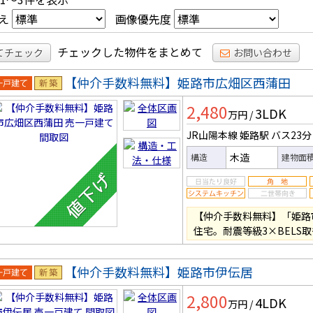
え
画像優先度
チェックした物件をまとめて
てチェック
お問い合わせ
【仲介手数料無料】姫路市広畑区西蒲田
一戸建
新築
2,480
3LDK
万円
/
JR山陽本線 姫路駅
バス23分
木造
構造
建物面
【仲介手数料無料】「姫路
住宅。耐震等級3×BELS
【仲介手数料無料】姫路市伊伝居
一戸建
新築
2,800
4LDK
万円
/