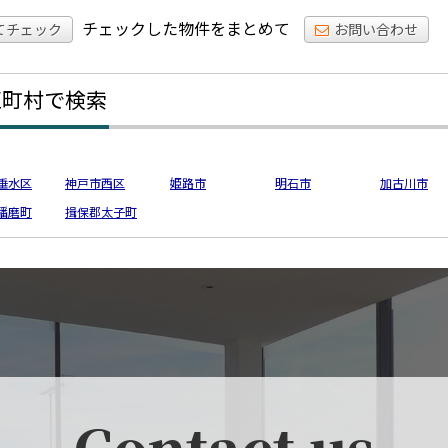
チェックした物件をまとめて
てチェック
お問い合わせ
区町村で検索
垂水区
神戸市西区
姫路市
明石市
加古川市
播磨町
揖保郡太子町
Contact us