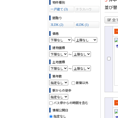
物件の条件で絞り込む
物件種別
並び替
一戸建て (3)
テラスハウ
ス (0)
間取り
全
3LDK (2)
4LDK (1)
価格
売
～
て
建物面積
～
土地面積
～
築年数
新築以外
駅からの徒歩
バス停からの時間を含む
売
情報公開日
て
指定なし