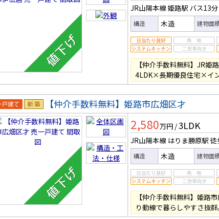
JR山陽本線 姫路駅
バス13分
木造
構造
建物面
【仲介手数料無料】JR姫路
4LDK×長期優良住宅×イ
【仲介手数料無料】姫路市広畑区才
一戸建
新築
2,580
3LDK
万円
/
JR山陽本線 はりま勝原駅
徒
木造
構造
建物面
【仲介手数料無料】姫路市
り動線で暮らしやすさ抜群