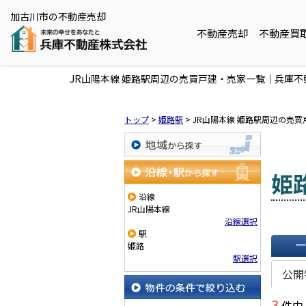
加古川市の不動産売却
不動産売却
不動産買
JR山陽本線 姫路駅周辺の売買戸建・売家一覧｜兵庫
トップ
>
姫路駅
>
JR山陽本線 姫路駅周辺の売
地域から探す
姫
沿線・駅から探す
沿線
JR山陽本線
沿線選択
駅
姫路
駅選択
一覧で
公開
3
件中