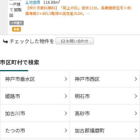
2
土地面積
116.88m
【仲介手数料無料】「尾上の松」徒歩11分。長期優良住宅×耐
震等級3×BELS取得の高性能3LDK。…
一戸建て
新築
チェックした物件を
お問い合わせ
市区町村で検索
神戸市垂水区
神戸市西区
姫路市
明石市
加古川市
高砂市
たつの市
加古郡播磨町