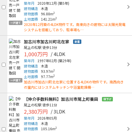
築年月
2020年12月
(築5年)
建物構造
木造
2
建物面積
96.88m
2
土地面積
141.21m
一戸建て
2020年12月築の4LDK物件です。南東向きの建物には太陽光発電
システムを搭載しており、駐車場も…
加古川市加古川町北在家
新着
尾上の松駅
徒歩13分
1,000万円
/ 4LDK
築年月
1997年02月
(築29年)
建物構造
木造
2
建物面積
93.97m
2
土地面積
97.77m
一戸建て
加古川市加古川町北在家に位置する4LDKの物件です。南西向き
の室内にはシステムキッチンや浴室乾燥機…
【仲介手数料無料】加古川市尾上町養田
値下げ
尾上の松駅
徒歩11分
2,380万円
/ 3LDK
築年月
2026年05月
建物構造
木造
2
建物面積
105.16m