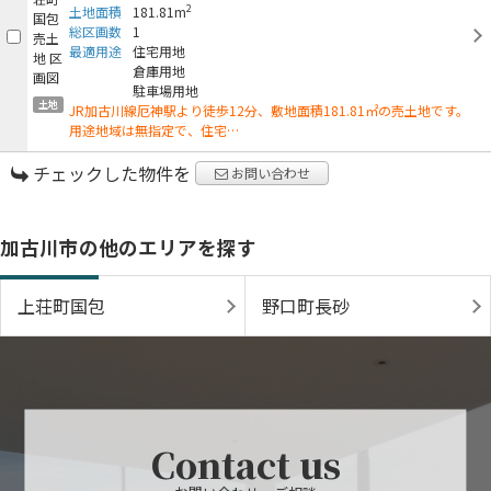
2
土地面積
181.81m
総区画数
1
最適用途
住宅用地
倉庫用地
駐車場用地
土地
JR加古川線厄神駅より徒歩12分、敷地面積181.81㎡の売土地です。
用途地域は無指定で、住宅…
チェックした物件を
お問い合わせ
加古川市の他のエリアを探す
上荘町国包
野口町長砂
Contact us