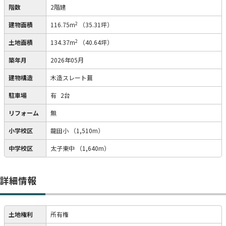
階数
2階建
2
建物面積
116.75m
（35.31坪）
2
土地面積
134.37m
（40.64坪）
築年月
2026年05月
建物構造
木造スレート葺
駐車場
有
2台
リフォーム
無
小学校区
龍田小
（1,510m）
中学校区
太子東中
（1,640m）
詳細情報
土地権利
所有権