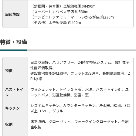
（幼稚園・保育園）斑鳩幼稚園 約490m
（スーパー）カワベ太子店 約530m
周辺施設
（コンビニ）ファミリーマートいかるが店 約230m
（その他）太子郵便局 約400m
特徴・設備
日当り良好、バリアフリー、24時間換気システム、設計住宅
性能評価取得、
特徴
建設住宅性能評価取得、フラット35S適合、長期優良住宅、Z
EH水準
バス・トイ
ウォシュレット、トイレ２ヶ所、水洗、バス・トイレ別、ユ
レ
ニットバス、浴室乾燥機、浴室に窓
システムキッチン、カウンターキッチン、浄水器、給湯、3口
キッチン
以上コンロ、グリル
床下収納、クローゼット、ウォークインクローゼット、全居
収納
室収納