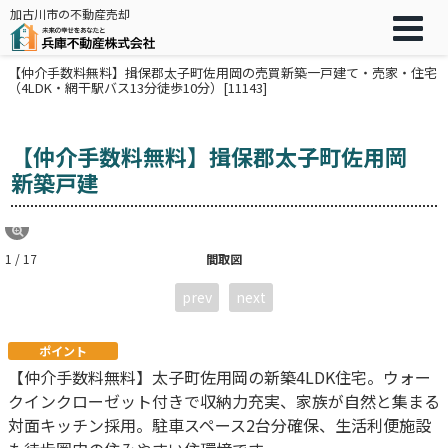
加古川市の不動産売却
【仲介手数料無料】揖保郡太子町佐用岡の売買新築一戸建て・売家・住宅
（4LDK・網干駅バス13分徒歩10分）[11143]
【仲介手数料無料】揖保郡太子町佐用岡
新築戸建
1 / 17
間取図
prev
next
ポイント
【仲介手数料無料】太子町佐用岡の新築4LDK住宅。ウォー
クインクローゼット付きで収納力充実、家族が自然と集まる
対面キッチン採用。駐車スペース2台分確保、生活利便施設