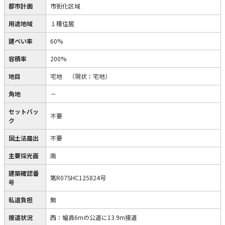
都市計画
市街化区域
用途地域
１種住居
建ぺい率
60%
容積率
200%
地目
宅地
（現状：宅地）
角地
－
セットバッ
不要
ク
国土法届出
不要
主要採光面
南
建築確認番
第R07SHC125824号
号
私道負担
無
接道状況
西：幅員6mの公道に13.9m接道