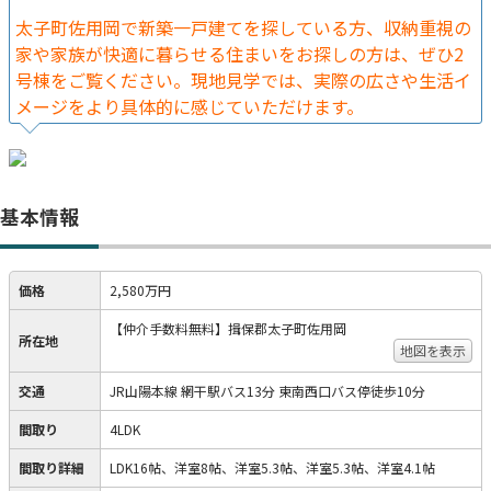
太子町佐用岡で新築一戸建てを探している方、収納重視の
家や家族が快適に暮らせる住まいをお探しの方は、ぜひ2
号棟をご覧ください。現地見学では、実際の広さや生活イ
メージをより具体的に感じていただけます。
基本情報
価格
2,580万円
【仲介手数料無料】揖保郡太子町佐用岡
所在地
地図を表示
交通
JR山陽本線 網干駅バス13分 東南西口バス停徒歩10分
間取り
4LDK
間取り詳細
LDK16帖、洋室8帖、洋室5.3帖、洋室5.3帖、洋室4.1帖