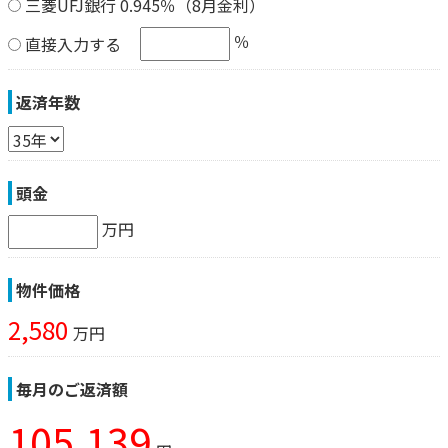
三菱UFJ銀行 0.945％（8月金利）
％
直接入力する
返済年数
頭金
万円
物件価格
2,580
万円
毎月のご返済額
105,139