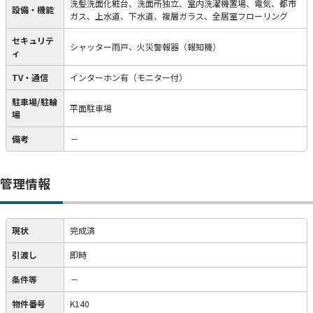
洗髪洗面化粧台、洗面所独立、室内洗濯機置場、電気、都市
設備・機能
ガス、上水道、下水道、複層ガラス、全居室フローリング
セキュリテ
シャッター雨戸、火災警報器（報知機）
ィ
TV・通信
インターホン有（モニター付）
駐車場/駐輪
平面駐車場
場
備考
－
管理情報
現状
完成済
引渡し
即時
条件等
－
物件番号
K140