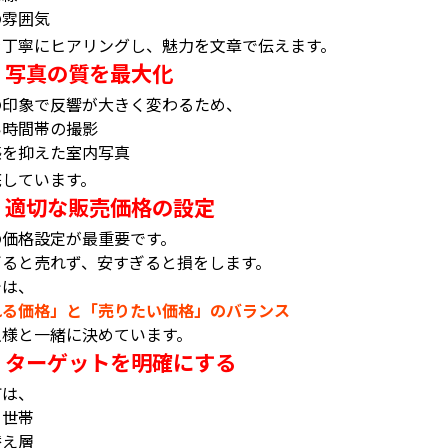
の雰囲気
を丁寧にヒアリングし、魅力を文章で伝えます。
写真の質を最大化
②
の印象で反響が大きく変わるため、
い時間帯の撮影
感を抑えた室内写真
底しています。
適切な販売価格の設定
③
の価格設定が最重要です。
ぎると売れず、安すぎると損をします。
では、
れる価格」と「売りたい価格」のバランス
主様と一緒に決めています。
ターゲットを明確にする
④
町は、
て世帯
替え層