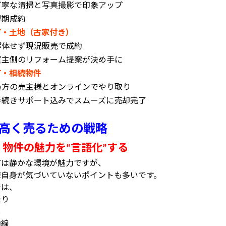
丁寧な清掃と写真撮影で印象アップ
早期成約
町・土地（古家付き）
解体せず現況販売で成約
買主側のリフォーム提案が決め手に
町・相続物件
遠方の売主様とオンラインでやり取り
手続きサポート込みでスムーズに売却完了
高く売るための戦略
物件の魅力を
言語化
する
①
“
”
町は静かな環境が魅力ですが、
様自身が気づいていないポイントも多いです。
では、
たり
し
動線