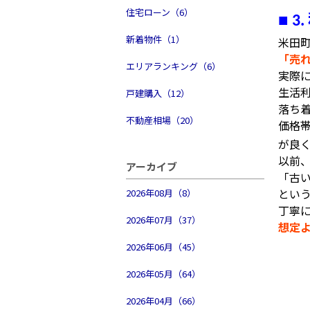
住宅ローン（6）
■
3.
新着物件（1）
米田
「売
エリアランキング（6）
実際
生活
戸建購入（12）
落ち
不動産相場（20）
価格
が良
以前
アーカイブ
「古
とい
2026年08月（8）
丁寧
2026年07月（37）
想定
2026年06月（45）
2026年05月（64）
2026年04月（66）