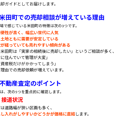
売却ガイド
としてお届けします。
米田町での売却相談が増えている理由
場で感じている米田町の特徴は次の
つです。
3
利便性が高く、幅広い世代に人気
・土地ともに需要が安定している
数が経っていても売れやすい傾向がある
、米田町は「実家の相続後に売却したい」というご相談が多く
方に住んでいて管理が大変」
定資産税だけがかかってしまう」
う理由での売却依頼が増えています。
不動産査定のポイント
は、次の
つを重点的に確認します。
5
接道状況
①
町は道路幅が狭い区画も多く、
出し入れがしやすいかどうかが価格に直結
します。