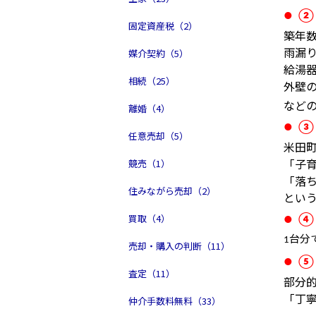
● 
固定資産税（2）
築年
雨漏
媒介契約（5）
給湯
相続（25）
外壁
など
離婚（4）
● 
任意売却（5）
米田
「子
競売（1）
「落
住みながら売却（2）
とい
買取（4）
● 
台分
1
売却・購入の判断（11）
● 
査定（11）
部分
「丁
仲介手数料無料（33）