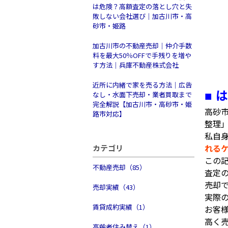
は危険？高額査定の落とし穴と失
敗しない会社選び｜加古川市・高
砂市・姫路
加古川市の不動産売却｜仲介手数
料を最大50％OFFで手残りを増や
す方法｜兵庫不動産株式会社
近所に内緒で家を売る方法｜広告
は
■
なし・水面下売却・業者買取まで
完全解説【加古川市・高砂市・姫
高砂
路市対応】
整理
私自
れる
カテゴリ
この
不動産売却（85）
査定
売却
売却実績（43）
実際
賃貸成約実績（1）
お客
高く
高齢者住み替え（1）