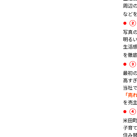
周辺
など
● 
写真
明る
生活
を徹
● 
最初
高す
当社
「売
を売
● 
米田
子育
住み