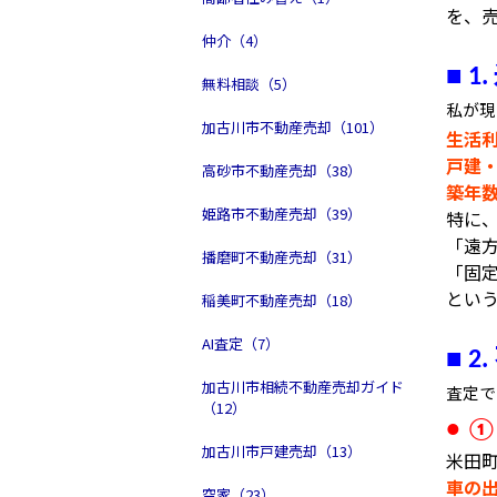
を、
仲介（4）
■
1.
無料相談（5）
私が現
加古川市不動産売却（101）
生活
戸建
高砂市不動産売却（38）
築年
姫路市不動産売却（39）
特に
「遠
播磨町不動産売却（31）
「固
とい
稲美町不動産売却（18）
AI査定（7）
■
2.
加古川市相続不動産売却ガイド
査定で
（12）
● 
加古川市戸建売却（13）
米田
車の
空家（23）