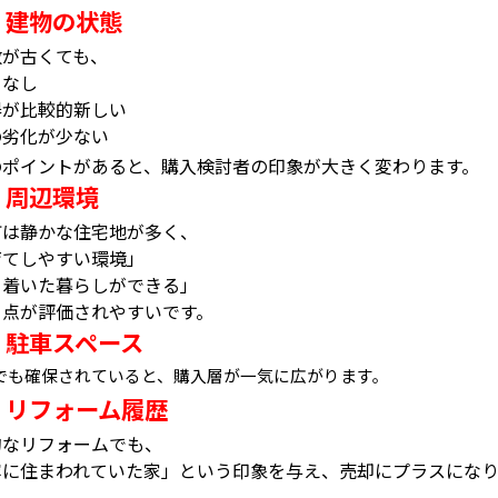
建物の状態
②
数が古くても、
りなし
器が比較的新しい
の劣化が少ない
のポイントがあると、購入検討者の印象が大きく変わります。
周辺環境
③
町は静かな住宅地が多く、
育てしやすい環境」
ち着いた暮らしができる」
う点が評価されやすいです。
駐車スペース
④
でも確保されていると、購入層が一気に広がります。
リフォーム履歴
⑤
的なリフォームでも、
寧に住まわれていた家」という印象を与え、売却にプラスになり