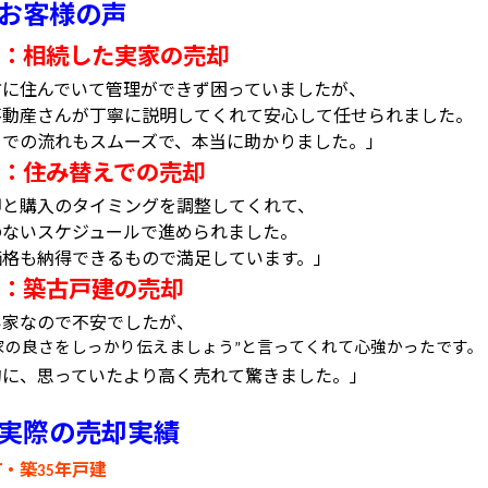
お客様の声
：相続した実家の売却
方に住んでいて管理ができず困っていましたが、
不動産さんが丁寧に説明してくれて安心して任せられました。
までの流れもスムーズで、本当に助かりました。」
：住み替えでの売却
却と購入のタイミングを調整してくれて、
のないスケジュールで進められました。
価格も納得できるもので満足しています。」
：築古戸建の売却
い家なので不安でしたが、
家の良さをしっかり伝えましょう
と言ってくれて心強かったです。
”
的に、思っていたより高く売れて驚きました。」
実際の売却実績
町・築
年戸建
35