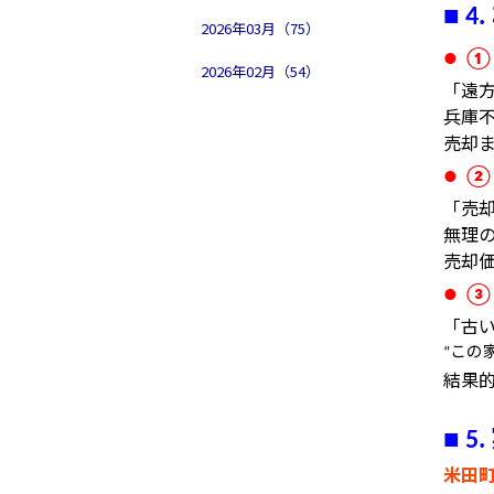
■
4.
2026年03月（75）
●
①
2026年02月（54）
「遠
兵庫
売却
●
②
「売
無理
売却
●
③
「古
この
“
結果
■
5.
米田