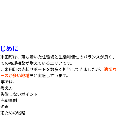
じめに
市米田町は、落ち着いた住環境と生活利便性のバランスが良く
」での売却相談が増えているエリアです。
身、米田町の売却サポートを数多く担当してきましたが、
適切
ケースが多い地域
だと実感しています。
記事では、
の考え方
で失敗しないポイント
の売却事例
様の声
売るための戦略