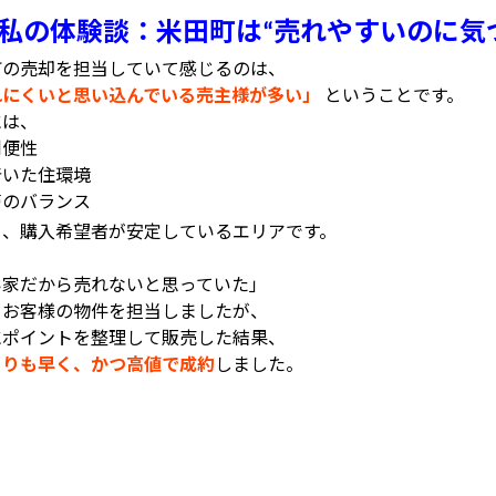
私の体験談：米田町は
売れやすいのに気
“
町の売却を担当していて感じるのは、
れにくいと思い込んでいる売主様が多い」
ということです。
には、
利便性
着いた住環境
帯のバランス
く、購入希望者が安定しているエリアです。
、
い家だから売れないと思っていた」
うお客様の物件を担当しましたが、
にポイントを整理して販売した結果、
よりも早く、かつ高値で成約
しました。