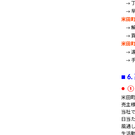
→
→
米田
→
→
米田
→
→
■
6.
● 
米田
売主
当社
日当
風通
生活