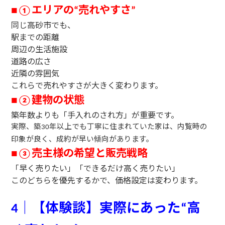
エリアの
売れやすさ
■
①
“
”
同じ高砂市でも、
駅までの距離
周辺の生活施設
道路の広さ
近隣の雰囲気
これらで売れやすさが大きく変わります。
建物の状態
■
②
築年数よりも「手入れのされ方」が重要です。
実際、築
年以上でも丁寧に住まれていた家は、内覧時の
30
印象が良く、成約が早い傾向があります。
売主様の希望と販売戦略
■
③
「早く売りたい」「できるだけ高く売りたい」
このどちらを優先するかで、価格設定は変わります。
｜【体験談】実際にあった
高
4
“