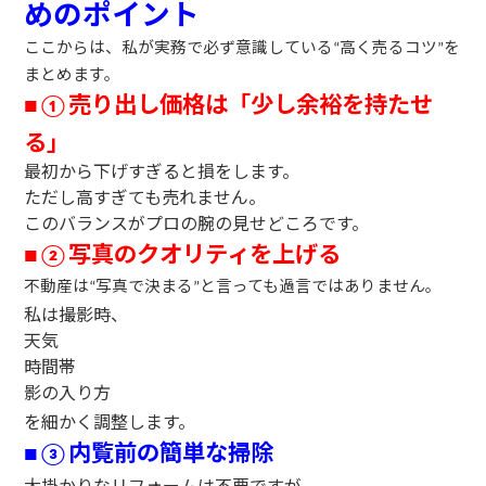
めのポイント
ここからは、私が実務で必ず意識している
高く売るコツ
を
“
”
まとめます。
売り出し価格は「少し余裕を持たせ
■
①
る」
最初から下げすぎると損をします。
ただし高すぎても売れません。
このバランスがプロの腕の見せどころです。
写真のクオリティを上げる
■
②
不動産は
写真で決まる
と言っても過言ではありません。
“
”
私は撮影時、
天気
時間帯
影の入り方
を細かく調整します。
内覧前の簡単な掃除
■
③
大掛かりなリフォームは不要ですが、