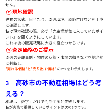
せん。
現地確認
②
建物の状態、日当たり、周辺環境、道路付けなどを丁寧
に確認します。
私は現地確認の際、必ず「売主様が気に入っていたポイ
ント」を聞くようにしています。
これは後の販売戦略に大きく役立つからです。
査定価格のご提示
③
周辺の売却事例・物件の状態・市場の動きなどを総合的
に判断し、
売れる価格
と
売り出す価格
の
つをお伝えします。
“
”
“
”
2
｜高砂市の不動産相場はどう考
3
える？
相場は「数字」だけで判断すると失敗します。
私が実務で重視しているポイントは次の
つです。
3