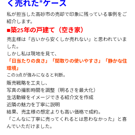
く売れた
ケース
”
私が担当した高砂市の売却で印象に残っている事例をご
紹介します。
築
年の戸建て（空き家）
■
25
売主様は「古いから安くしか売れない」と思われていま
した。
しかし私は現地を見て、
「日当たりの良さ」「間取りの使いやすさ」「静かな住
環境」
この
点が強みになると判断。
3
販売戦略を工夫し、
写真の撮影時間を調整（明るさを最大化）
生活動線をイメージできる紹介文を作成
近隣の魅力を丁寧に説明
結果、売主様の想定よりも高い価格で成約。
「こんなに丁寧に売ってくれるとは思わなかった」と喜
んでいただけました。