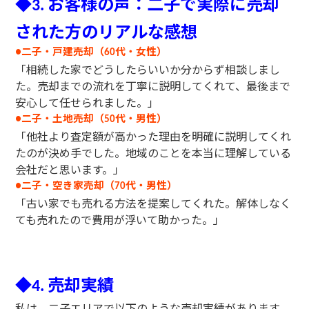
◆
お客様の声：二子で実際に売却
3.
された方のリアルな感想
二子・戸建売却（
代・女性）
●
60
「相続した家でどうしたらいいか分からず相談しまし
た。売却までの流れを丁寧に説明してくれて、最後まで
安心して任せられました。」
二子・土地売却（
代・男性）
●
50
「他社より査定額が高かった理由を明確に説明してくれ
たのが決め手でした。地域のことを本当に理解している
会社だと思います。」
二子・空き家売却（
代・男性）
●
70
「古い家でも売れる方法を提案してくれた。解体しなく
ても売れたので費用が浮いて助かった。」
◆
売却実績
4.
私は、二子エリアで以下のような売却実績があります。