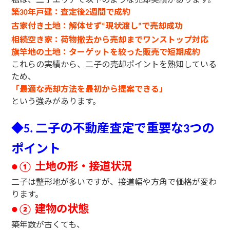
築
年戸建：査定後
週間で成約
30
2
古家付き土地：解体せず
現状渡し
で売却成功
“
”
相続空き家：荷物撤去から売却までワンストップ対応
旗竿地の土地：ターゲットを絞った販売で短期成約
これらの実績から、二子の売却ポイントを熟知している
ため、
「最適な売却方法を最初から提案できる」
という強みがあります。
◆
二子の不動産査定で重要な
つの
5.
3
ポイント
土地の形・接道状況
●①
二子は整形地が多いですが、接道幅や方角で価格が変わ
ります。
建物の状態
●②
築年数が古くても、