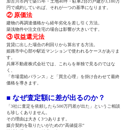
加古川市内で築15年・土地40坪・駐車2台の戸建が3,180万
円で成約していれば、それが一つの基準になります。
② 原価法
建物の再調達価格から経年劣化を差し引く方法。
築浅物件や注文住宅の場合は影響が大きいです。
③ 収益還元法
賃貸に出した場合の利回りから算出する方法。
姫路市中心部や駅近マンションで使われるケースがありま
す。
兵庫不動産株式会社では、これらを単独で見るのではな
く、
「市場需給バランス」と「買主心理」を掛け合わせて最終
価格を導きます。
■ なぜ査定額に差が出るのか？
「3社に査定を依頼したら500万円差が出た」というご相談
も珍しくありません。
その理由は大きく3つあります。
媒介契約を取りたいがための“高値提示”