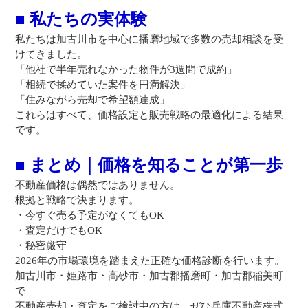
■ 私たちの実体験
私たちは加古川市を中心に播磨地域で多数の売却相談を受
けてきました。
「他社で半年売れなかった物件が3週間で成約」
「相続で揉めていた案件を円満解決」
「住みながら売却で希望額達成」
これらはすべて、価格設定と販売戦略の最適化による結果
です。
■ まとめ｜価格を知ることが第一歩
不動産価格は偶然ではありません。
根拠と戦略で決まります。
・今すぐ売る予定がなくてもOK
・査定だけでもOK
・秘密厳守
2026年の市場環境を踏まえた正確な価格診断を行います。
加古川市・姫路市・高砂市・加古郡播磨町・加古郡稲美町
で
不動産売却・査定をご検討中の方は、ぜひ兵庫不動産株式