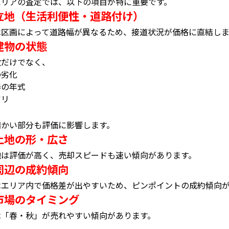
エリアの査定では、以下の項目が特に重要です。
立地（生活利便性・道路付け）
は区画によって道路幅が異なるため、接道状況が価格に直結しま
建物の状態
数だけでなく、
の劣化
器の年式
アリ
り
細かい部分も評価に影響します。
土地の形・広さ
地は評価が高く、売却スピードも速い傾向があります。
周辺の成約傾向
はエリア内で価格差が出やすいため、ピンポイントの成約傾向
市場のタイミング
は「春・秋」が売れやすい傾向があります。