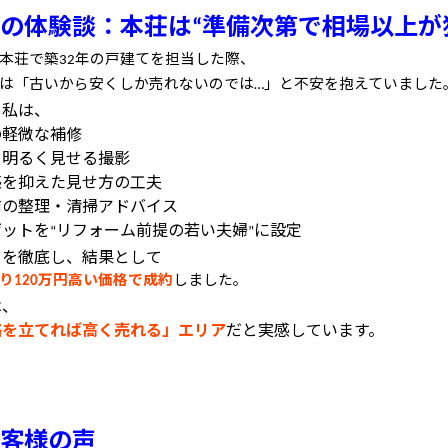
の体験談：本荘は
準備次第で相場以上が
“
本荘で築
年の戸建てを担当した際、
32
は「古いから安くしか売れないのでは
」と不安を抱えていました
…
し私は、
の軽微な補修
を明るく見せる撮影
感を抑えた見せ方の工夫
前の整理・清掃アドバイス
ゲットを
リフォーム前提の若い夫婦
に設定
“
”
らを徹底し、結果として
り
万円高い価格で成約
しました。
120
は、
略を立てれば高く売れる」エリア
だと実感しています。
客様の声