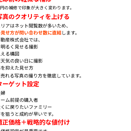
円の補修で印象が大きく変わります。
写真のクオリティを上げる
エリアはネット閲覧数が多いため、
の見せ方が問い合わせ数に直結
します。
不動産株式会社では、
を明るく見せる撮影
見える構図
は天気の良い日に撮影
感を抑えた見せ方
、売れる写真の撮り方を徹底しています。
ターゲット設定
夫婦
ォーム前提の購入者
近くに戻りたいファミリー
層を狙うと成約が早いです。
適正価格＋戦略的な値付け