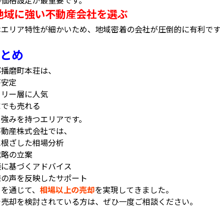
の価格設定が最重要です。
地域に強い不動産会社を選ぶ
はエリア特性が細かいため、地域密着の会社が圧倒的に有利で
とめ
郡播磨町本荘は、
が安定
ミリー層に人気
家でも売れる
う強みを持つエリアです。
不動産株式会社では、
に根ざした相場分析
戦略の立案
談に基づくアドバイス
様の声を反映したサポート
らを通じて、
相場以上の売却
を実現してきました。
で売却を検討されている方は、ぜひ一度ご相談ください。