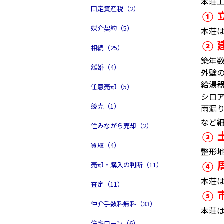
本荘
固定資産税（2）
①
媒介契約（5）
本荘
②
相続（25）
築年
離婚（4）
外壁
給湯
任意売却（5）
シロ
競売（1）
雨漏
など
住みながら売却（2）
③
買取（4）
整形
売却・購入の判断（11）
④
本荘
査定（11）
⑤
仲介手数料無料（33）
本荘
住宅ローン（6）