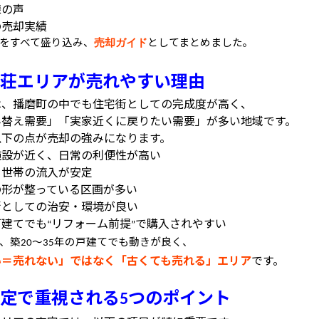
様の声
の売却実績
をすべて盛り込み、
としてまとめました。
売却ガイド
荘エリアが売れやすい理由
は、播磨町の中でも住宅街としての完成度が高く、
み替え需要」「実家近くに戻りたい需要」が多い地域です。
以下の点が売却の強みになります。
施設が近く、日常の利便性が高い
て世帯の流入が安定
の形が整っている区画が多い
街としての治安・環境が良い
戸建てでも
リフォーム前提
で購入されやすい
“
”
、築
〜
年の戸建てでも動きが良く、
20
35
い＝売れない」ではなく「古くても売れる」エリア
です。
定で重視される
つのポイント
5