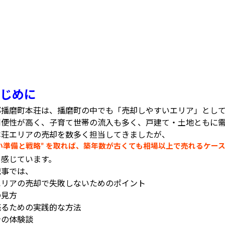
じめに
郡播磨町本荘は、播磨町の中でも「売却しやすいエリア」とし
利便性が高く、子育て世帯の流入も多く、戸建て・土地ともに
本荘エリアの売却を数多く担当してきましたが、
い準備と戦略
を取れば、築年数が古くても相場以上で売れるケー
”
く感じています。
記事では、
エリアの売却で失敗しないためのポイント
の見方
売るための実践的な方法
身の体験談