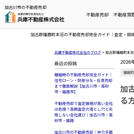
加古川市の不動産売却
不動産売却
不動産買
加古郡播磨町本荘の不動産売却完全ガイド｜査定・相
兵庫不動産株式会社のブログ
>
加古郡播磨町本荘
2026
最近の投稿
播磨町
離婚時の不動産売却完全ガイド｜
住宅ローン・財産分与・任意売却
加
まで徹底解説【加古川市・高砂
市・姫路市】
る
不動産売却で査定価格が高い会社
は危険？高額査定の落とし穴と失
敗しない会社選び｜加古川市・高
砂市・姫路
加古川市の不動産売却｜仲介手数