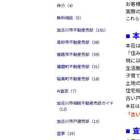
お客
仲介（4）
実際
無料相談（5）
これら
加古川市不動産売却（101）
本
■
高砂市不動産売却（38）
本荘
「住
姫路市不動産売却（39）
特に
播磨町不動産売却（31）
生活
子育
稲美町不動産売却（18）
土地
住宅
AI査定（7）
古い
加古川市相続不動産売却ガイド
本荘は
（12）
「古
加古川市戸建売却（13）
査
■
空家（23）