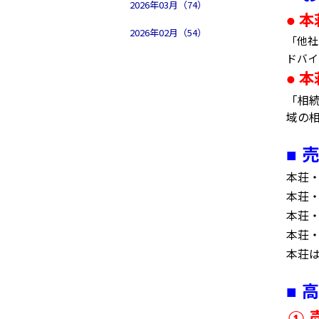
2026年03月（74）
本
●
2026年02月（54）
「他社
ドバイ
本
●
「相
域の
売
■
本荘
本荘
本荘
本荘
本荘
高
■
①