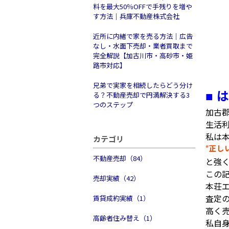
料を最大50％OFFで手残りを増や
す方法｜兵庫不動産株式会社
近所に内緒で家を売る方法｜広告
なし・水面下売却・業者買取まで
完全解説【加古川市・高砂市・姫
路市対応】
兄弟で実家を相続したらどう分け
は
■
る？不動産売却で円満解決する3
つのステップ
加古
生活
私は
カテゴリ
正し
“
不動産売却（84）
と強
この
売却実績（42）
本荘
査定
賃貸成約実績（1）
高く
高齢者住み替え（1）
私自