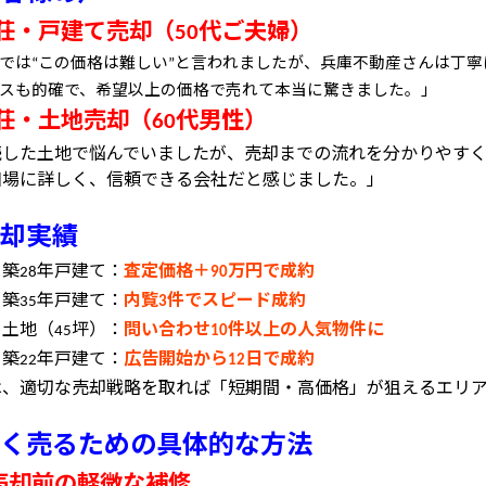
荘・戸建て売却（
代ご夫婦）
50
では
この価格は難しい
と言われましたが、兵庫不動産さんは丁寧
“
”
スも的確で、希望以上の価格で売れて本当に驚きました。」
荘・土地売却（
代男性）
60
続した土地で悩んでいましたが、売却までの流れを分かりやす
相場に詳しく、信頼できる会社だと感じました。」
却実績
・築
年戸建て：
査定価格＋
万円で成約
28
90
・築
年戸建て：
内覧
件でスピード成約
35
3
・土地（
坪）：
問い合わせ
件以上の人気物件に
45
10
・築
年戸建て：
広告開始から
日で成約
22
12
は、適切な売却戦略を取れば「短期間・高価格」が狙えるエリ
く売るための具体的な方法
売却前の軽微な補修