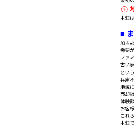
最初
⑤
本荘
ま
■
加古
需要
ファ
古い
とい
兵庫
地域
売却
体験
お客
これ
本荘