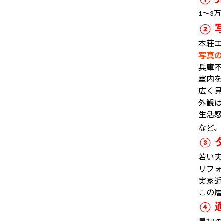
〜
万
1
3
②
本荘
写真
兵庫
室内
広く
外観
生活
など
③
若い
リフ
実家
この
④