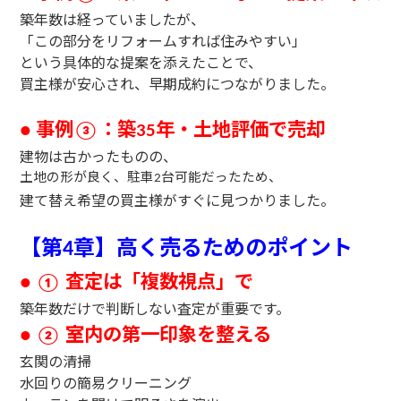
築年数は経っていましたが、
「この部分をリフォームすれば住みやすい」
という具体的な提案を添えたことで、
買主様が安心され、早期成約につながりました。
事例
：築
年・土地評価で売却
●
③
35
建物は古かったものの、
土地の形が良く、駐車
台可能だったため、
2
建て替え希望の買主様がすぐに見つかりました。
【第
章】高く売るための
ポイント
4
査定は「複数視点」で
● ①
築年数だけで判断しない査定が重要です。
室内の第一印象を整える
● ②
玄関の清掃
水回りの簡易クリーニング