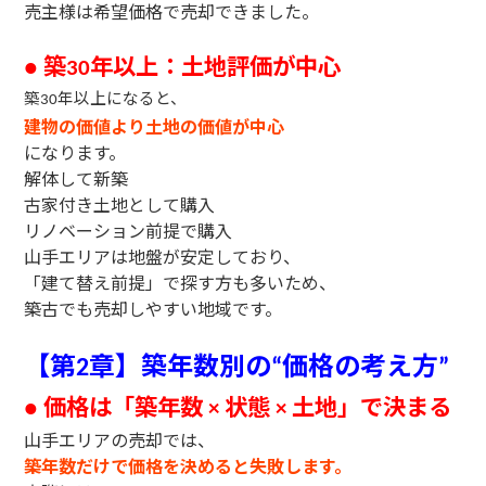
売主様は希望価格で売却できました。
築
年以上：土地評価が中心
●
30
築
年以上になると、
30
建物の価値より土地の価値が中心
になります。
解体して新築
古家付き土地として購入
リノベーション前提で購入
山手エリアは地盤が安定しており、
「建て替え前提」で探す方も多いため、
築古でも売却しやすい地域です。
【第
章】築年数別の
価格の考え方
2
“
”
価格は「築年数
状態
土地」で決まる
●
×
×
山手エリアの売却では、
築年数だけで価格を決めると失敗します。