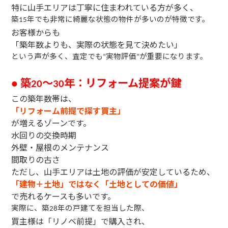
特に山手エリアは丁寧に住まわれている方が多く、
築
年でも非常に綺麗な状態の物件が多いのが特徴です。
15
お客様からも
「築年数よりも、実際の状態を見て決めたい」
という声が多く、査定でも
実物評価
が重要になります。
“
”
築
〜
年：リフォーム提案が鍵
●
20
30
この築年数帯は、
「リフォーム前提で探す買主」
が増えるゾーンです。
水回りの交換時期
外壁・屋根のメンテナンス
間取りの古さ
ただし、山手エリアは土地の評価が安定しているため、
「建物＋土地」ではなく「土地としての価値」
で売れるケースも多いです。
実際に、築
年の戸建てを担当した際、
28
買主様は「リノベ前提」で購入され、