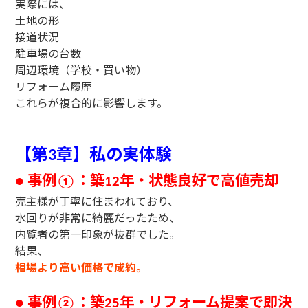
実際には、
土地の形
接道状況
駐車場の台数
周辺環境（学校・買い物）
リフォーム履歴
これらが複合的に影響します。
【第
章】私の実体験
3
事例
：築
年・状態良好で高値売却
●
①
12
売主様が丁寧に住まわれており、
水回りが非常に綺麗だったため、
内覧者の第一印象が抜群でした。
結果、
相場より高い価格で成約。
事例
：築
年・リフォーム提案で即決
●
②
25