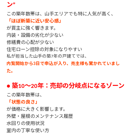
ン
”
この築年数帯は、山手エリアでも特に人気が高く、
「ほぼ新築に近い安心感」
が買主に強く響きます。
内装・設備の劣化が少ない
修繕費の心配が少ない
住宅ローン控除の対象になりやすい
私が担当した山手の築
年の戸建てでは、
7
内覧開始から
日で申込が入り、売主様も驚かれていまし
3
た。
築
〜
年：売却の分岐点になるゾーン
●
10
20
この築年数帯は、
「状態の良さ」
が価格に大きく影響します。
外壁・屋根のメンテナンス履歴
水回りの使用状況
室内の丁寧な使い方