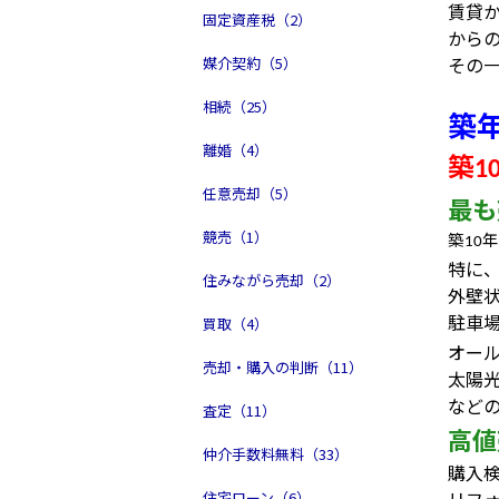
賃貸
固定資産税（2）
から
その
媒介契約（5）
相続（25）
築
離婚（4）
築
1
任意売却（5）
最も
競売（1）
築
年
10
特に
住みながら売却（2）
外壁
駐車
買取（4）
オー
売却・購入の判断（11）
太陽
など
査定（11）
高値
仲介手数料無料（33）
購入
住宅ローン（6）