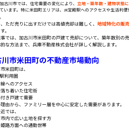
加古川市では、住宅需要の変化により、
立地・築年数・建物状態に
ています。特に米田町エリアは、
宝殿駅へのアクセスや生活利便
JR
。
し、ただ売りに出すだけでは高値売却は難しく、
地域特化の販
ます。
記事では、加古川市米田町の戸建て売却について、築年数別の
体的な方法まで、兵庫不動産株式会社が詳しく解説します。
古川市米田町の不動産市場動向
川市米田町は、
駅利用圏
幹線へのアクセス
的落ち着いた住宅街
場付き戸建て需要
の理由から、ファミリー層を中心に安定した需要があります。
最近では、
川市内で広い土地を探す方
・姫路方面への通勤世帯