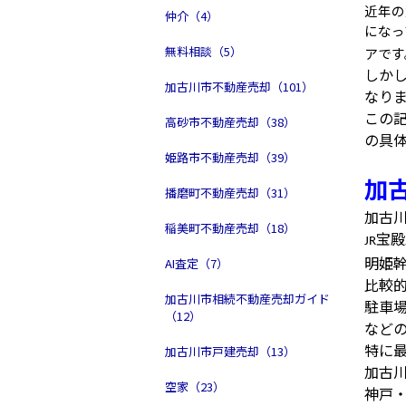
近年の
仲介（4）
になっ
無料相談（5）
アです
しか
加古川市不動産売却（101）
なり
この
高砂市不動産売却（38）
の具
姫路市不動産売却（39）
加
播磨町不動産売却（31）
加古
稲美町不動産売却（18）
宝殿
JR
明姫
AI査定（7）
比較
加古川市相続不動産売却ガイド
駐車
（12）
など
特に
加古川市戸建売却（13）
加古
空家（23）
神戸