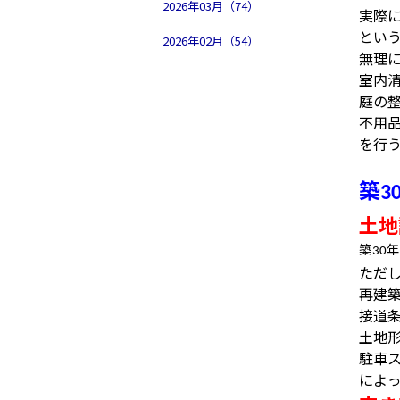
2026年03月（74）
実際
とい
2026年02月（54）
無理
室内
庭の
不用
を行
築
3
土地
築
年
30
ただ
再建
接道
土地
駐車
によ