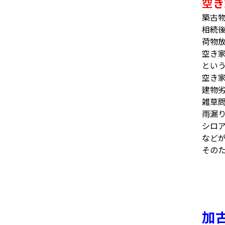
空き
築古
相続
荷物
空き
とい
空き
建物
雑草
雨漏
シロ
など
その
加