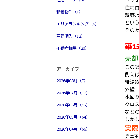
リフ
住宅
新着物件（1）
新築
とい
エリアランキング（6）
その
戸建購入（12）
築
1
不動産相場（20）
売却
この
アーカイブ
例え
2026年08月（7）
給湯
外壁
2026年07月（37）
水回
クロ
2026年06月（45）
など
2026年05月（64）
しか
実際
2026年04月（66）
兵庫不