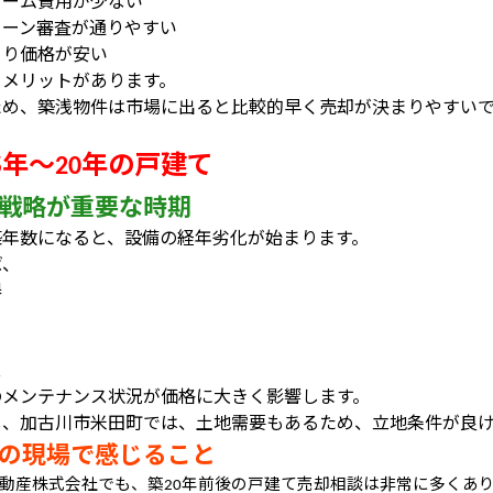
ォーム費用が少ない
ローン審査が通りやすい
より価格が安い
うメリットがあります。
ため、築浅物件は市場に出ると比較的早く売却が決まりやすい
年〜
年の戸建て
5
20
戦略が重要な時期
築年数になると、設備の経年劣化が始まります。
ば、
器
り
ス
のメンテナンス状況が価格に大きく影響します。
し、加古川市米田町では、土地需要もあるため、立地条件が良
の現場で感じること
動産株式会社でも、築
年前後の戸建て売却相談は非常に多くあ
20