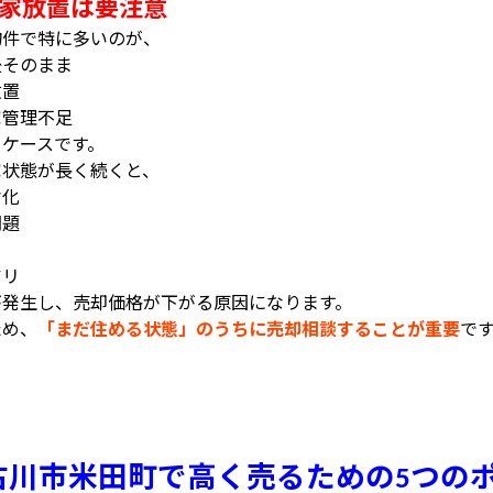
家放置は要注意
物件で特に多いのが、
後そのまま
放置
家管理不足
うケースです。
家状態が長く続くと、
劣化
問題
り
アリ
が発生し、売却価格が下がる原因になります。
ため、
「まだ住める状態」のうちに売却相談することが重要
で
古川市米田町で高く売るための
つの
5