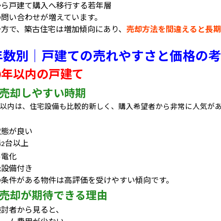
から戸建て購入へ移行する若年層
の問い合わせが増えています。
一方で、築古住宅は増加傾向にあり、
売却方法を間違えると長期
年数別｜戸建ての売れやすさと価格の考
年以内の戸建て
0
売却しやすい時期
以内は、住宅設備も比較的新しく、購入希望者から非常に人気が
、
状態が良い
場
台以上
2
ル電化
光設備付き
の条件がある物件は高評価を受けやすい傾向です。
売却が期待できる理由
検討者から見ると、