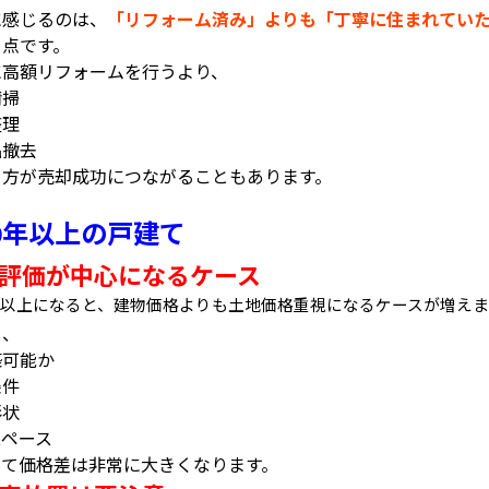
に感じるのは、
「リフォーム済み」よりも「丁寧に住まれてい
う点です。
に高額リフォームを行うより、
清掃
整理
品撤去
う方が売却成功につながることもあります。
年以上の戸建て
0
評価が中心になるケース
以上になると、建物価格よりも土地価格重視になるケースが増えま
し、
築可能か
条件
形状
スペース
って価格差は非常に大きくなります。