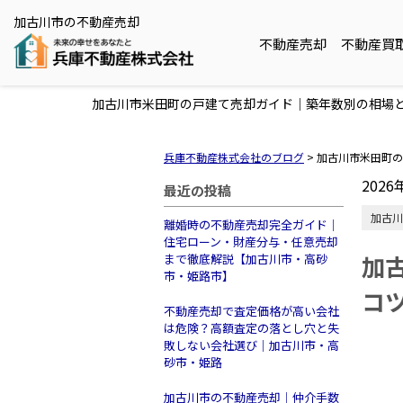
加古川市の不動産売却
不動産売却
不動産買
加古川市米田町の戸建て売却ガイド｜築年数別の相場
兵庫不動産株式会社のブログ
>
加古川市米田町の
2026
最近の投稿
加古川
離婚時の不動産売却完全ガイド｜
住宅ローン・財産分与・任意売却
加
まで徹底解説【加古川市・高砂
市・姫路市】
コ
不動産売却で査定価格が高い会社
は危険？高額査定の落とし穴と失
敗しない会社選び｜加古川市・高
砂市・姫路
加古川市の不動産売却｜仲介手数