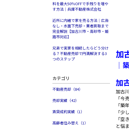
料を最大50％OFFで手残りを増や
す方法｜兵庫不動産株式会社
近所に内緒で家を売る方法｜広告
なし・水面下売却・業者買取まで
完全解説【加古川市・高砂市・姫
路市対応】
兄弟で実家を相続したらどう分け
加
る？不動産売却で円満解決する3
つのステップ
｜
カテゴリ
加
不動産売却（84）
加古
「今
売却実績（42）
「築
「少
賃貸成約実績（1）
「空
高齢者住み替え（1）
と悩