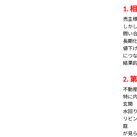
1.
売主
しか
問い
長期
値下
につ
結果
2.
不動
特に
玄関
水回
リビ
庭
が見