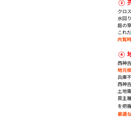
③
クロ
水回
庭の
これ
内覧
④
西神
地元
兵庫
西神
土地
買主
を把
最適