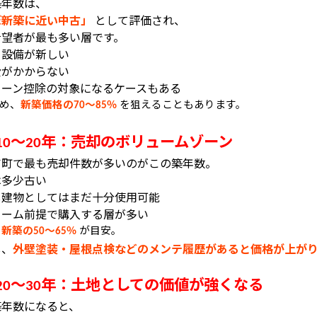
築年数は、
ぼ新築に近い中古」
として評価され、
希望者が最も多い層です。
・設備が新しい
費がかからない
ローン控除の対象になるケースもある
め、
新築価格の
〜
％
を狙えることもあります。
70
85
〜
年：売却のボリュームゾーン
10
20
吉町で最も売却件数が多いのがこの築年数。
は多少古い
し建物としてはまだ十分使用可能
ォーム前提で購入する層が多い
は
新築の
〜
％
が目安。
50
65
し、
外壁塗装・屋根点検などのメンテ履歴があると価格が上が
〜
年：土地としての価値が強くなる
20
30
築年数になると、