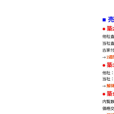
売
■
築
●
他社
当社
古家
週
→
2
築
●
他社
当社
解
→
築
●
内覧
価格