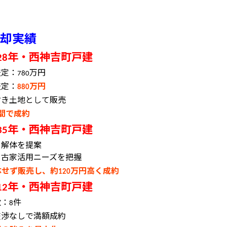
却実績
年・西神吉町戸建
28
査定：
万円
780
査定：
万円
880
付き土地として販売
間で成約
年・西神吉町戸建
35
：解体を提案
：古家活用ニーズを把握
体せず販売し、約
万円高く成約
120
年・西神吉町戸建
12
数：
件
8
交渉なしで満額成約