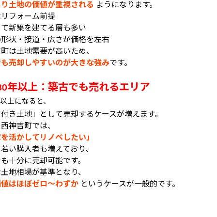
より土地の価値が重視される
ようになります。
はリフォーム前提
して新築を建てる層も多い
の形状・接道・広さが価格を左右
吉町は土地需要が高いため、
でも売却しやすいのが大きな強み
です。
年以上：築古でも売れるエリア
30
以上になると、
家付き土地」として売却するケースが増えます。
し西神吉町では、
家を活かしてリノベしたい」
う若い購入者も増えており、
でも十分に売却可能です。
は土地相場が基準となり、
価値はほぼゼロ〜わずか
というケースが一般的です。