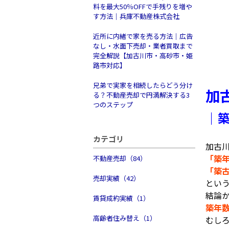
料を最大50％OFFで手残りを増や
す方法｜兵庫不動産株式会社
近所に内緒で家を売る方法｜広告
なし・水面下売却・業者買取まで
完全解説【加古川市・高砂市・姫
路市対応】
兄弟で実家を相続したらどう分け
加
る？不動産売却で円満解決する3
つのステップ
｜
カテゴリ
加古
「築
不動産売却（84）
「築
売却実績（42）
とい
結論
賃貸成約実績（1）
築年
高齢者住み替え（1）
むし