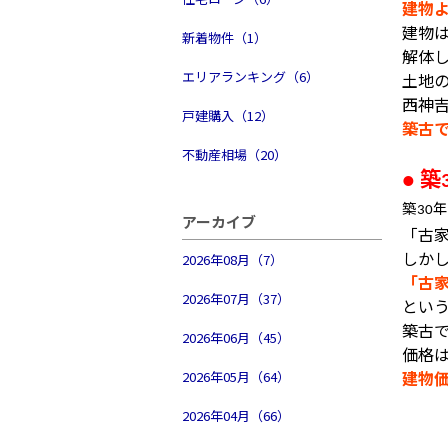
建物
建物
新着物件（1）
解体
エリアランキング（6）
土地
西神
戸建購入（12）
築古
不動産相場（20）
築
●
築
年
30
アーカイブ
「古
しか
2026年08月（7）
「古
2026年07月（37）
とい
築古
2026年06月（45）
価格
建物
2026年05月（64）
2026年04月（66）