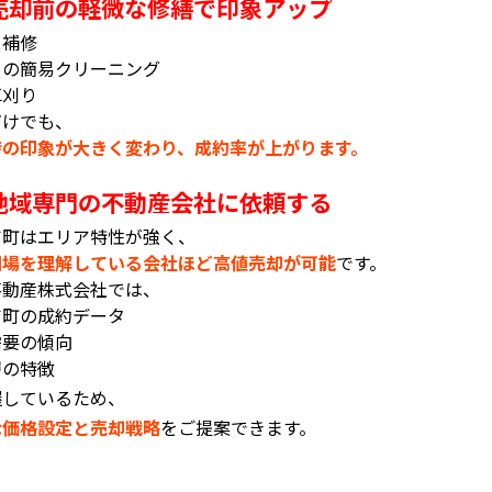
売却前の軽微な修繕で印象アップ
ス補修
りの簡易クリーニング
草刈り
だけでも、
時の印象が大きく変わり、成約率が上がります。
地域専門の不動産会社に依頼する
吉町はエリア特性が強く、
相場を理解している会社ほど高値売却が可能
です。
不動産株式会社では、
吉町の成約データ
需要の傾向
層の特徴
握しているため、
な価格設定と売却戦略
をご提案できます。