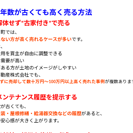
年数が古くても高く売る方法
解体せず
古家付き
で売る
“
”
吉町では、
しない方が高く売れるケースが多い
です。
は、
費用を買主が自由に調整できる
ベ需要が高い
がある方が土地のイメージがしやすい
不動産株式会社でも、
ずに売却して数十万円〜
万円以上高く売れた事例
が複数ありま
100
メンテナンス履歴を提示する
数が古くても、
塗装・屋根修繕・給湯器交換などの履歴
があると、
の安心感が大きく上がります。