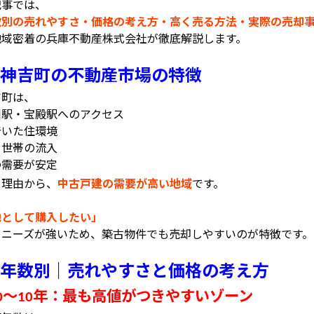
記事では、
数別の売れやすさ・価格の考え方・高く売る方法・実際の売却
地域密着の兵庫不動産株式会社が徹底解説します。
神吉町の不動産市場の特徴
吉町は、
川駅・宝殿駅へのアクセス
着いた住環境
て世帯の流入
の需要が安定
う理由から、
中古戸建の需要が高い地域
です。
、
地として購入したい」
うニーズが強いため、築古物件でも売却しやすいのが特徴です。
年数別｜売れやすさと価格の考え方
〜
年：最も高値がつきやすいゾーン
0
10