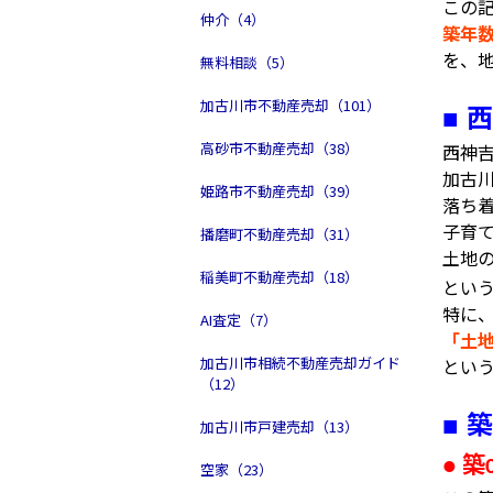
この
仲介（4）
築年
を、
無料相談（5）
加古川市不動産売却（101）
西
■
高砂市不動産売却（38）
西神
加古
姫路市不動産売却（39）
落ち
子育
播磨町不動産売却（31）
土地
稲美町不動産売却（18）
とい
特に
AI査定（7）
「土
加古川市相続不動産売却ガイド
とい
（12）
築
■
加古川市戸建売却（13）
築
●
空家（23）