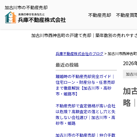
加古川市の不動産売却
不動産売却
不動産買
加古川市西神吉町の戸建て売却｜築年数別の売れやす
兵庫不動産株式会社のブログ
>
加古川市西神吉町
2026
最近の投稿
加古川
離婚時の不動産売却完全ガイド｜
住宅ローン・財産分与・任意売却
加
まで徹底解説【加古川市・高砂
市・姫路市】
略
不動産売却で査定価格が高い会社
は危険？高額査定の落とし穴と失
敗しない会社選び｜加古川市・高
砂市・姫路
加古川市の不動産売却｜仲介手数