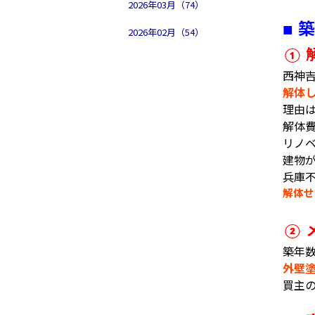
2026年03月（74）
築
■
2026年02月（54）
①
西神
解体
理由
解体
リノ
建物
兵庫
解体せ
②
築年
外壁
買主