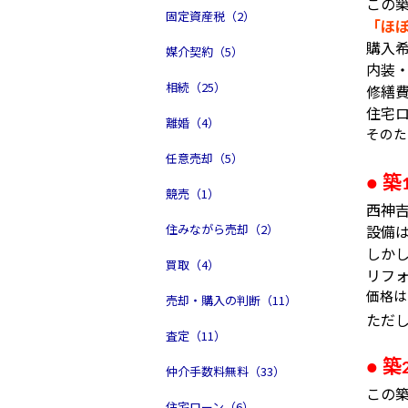
この
固定資産税（2）
「ほ
購入
媒介契約（5）
内装
相続（25）
修繕
住宅
離婚（4）
そのた
任意売却（5）
築
●
競売（1）
西神
住みながら売却（2）
設備
しか
買取（4）
リフ
価格
売却・購入の判断（11）
ただ
査定（11）
築
●
仲介手数料無料（33）
この
住宅ローン（6）