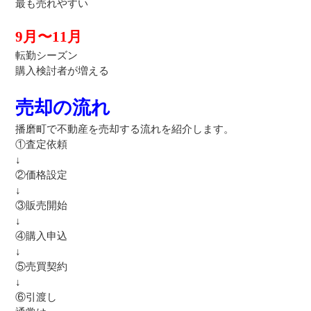
最も売れやすい
9月〜11月
転勤シーズン
購入検討者が増える
売却の流れ
播磨町で不動産を売却する流れを紹介します。
①査定依頼
↓
②価格設定
↓
③販売開始
↓
④購入申込
↓
⑤売買契約
↓
⑥引渡し