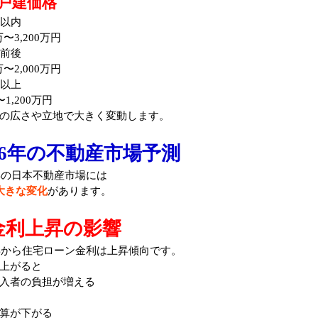
戸建価格
年以内
0万〜3,200万円
年前後
0万〜2,000万円
年以上
〜1,200万円
の広さや立地で大きく変動します。
026年の不動産市場予測
6年の日本不動産市場には
大きな変化
があります。
金利上昇の影響
5年から住宅ローン金利は上昇傾向です。
上がると
入者の負担が増える
算が下がる