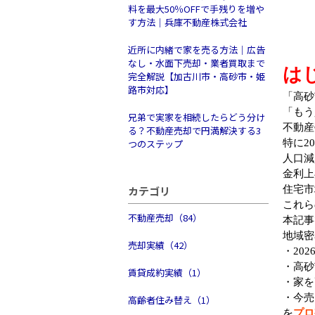
料を最大50％OFFで手残りを増や
す方法｜兵庫不動産株式会社
近所に内緒で家を売る方法｜広告
なし・水面下売却・業者買取まで
は
完全解説【加古川市・高砂市・姫
路市対応】
「高砂
「もう
兄弟で実家を相続したらどう分け
不動産
る？不動産売却で円満解決する3
つのステップ
特に2
人口減
金利上
カテゴリ
住宅市
これら
不動産売却（84）
本記事
地域密
売却実績（42）
・20
・高砂
賃貸成約実績（1）
・家を
・今売
高齢者住み替え（1）
を
プロ