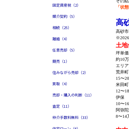
その結
固定資産税（2）
「状態
媒介契約（5）
高
相続（25）
高砂市
※20
離婚（4）
土地
任意売却（5）
坪単価
約10
競売（1）
エリア
住みながら売却（2）
荒井町
15〜2
買取（4）
米田町
12〜1
売却・購入の判断（11）
伊保
10〜1
査定（11）
阿弥陀
8〜14
仲介手数料無料（33）
住宅ローン（6）