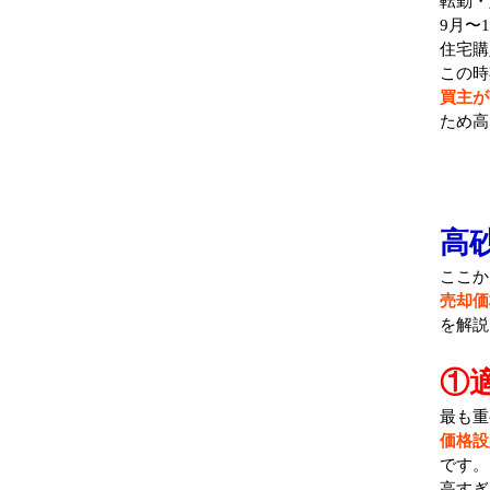
転勤・
9月〜1
住宅購
この時
買主が
ため高
高
ここか
売却価
を解説
①
最も重
価格設
です。
高すぎ