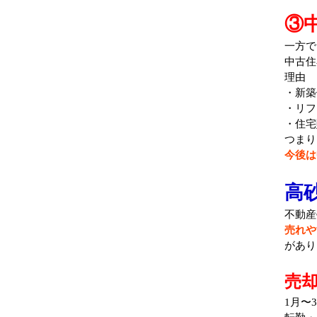
③
一方で
中古住
理由
・新築
・リフ
・住宅
つまり
今後は
高
不動産
売れや
があり
売
1月〜