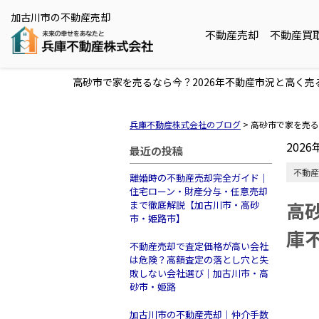
加古川市の不動産売却
不動産売却
不動産買
高砂市で家を売るなら今？2026年不動産市況と高く売
兵庫不動産株式会社のブログ
>
高砂市で家を売る
2026
最近の投稿
不動産
離婚時の不動産売却完全ガイド｜
住宅ローン・財産分与・任意売却
高
まで徹底解説【加古川市・高砂
市・姫路市】
庫
不動産売却で査定価格が高い会社
は危険？高額査定の落とし穴と失
敗しない会社選び｜加古川市・高
砂市・姫路
加古川市の不動産売却｜仲介手数