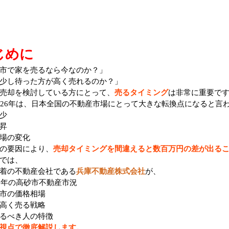
じめに
市で家を売るなら今なのか？」
少し待った方が高く売れるのか？」
売却を検討している方にとって、
売るタイミング
は非常に重要で
026年は、日本全国の不動産市場にとって大きな転換点になると言
少
昇
場の変化
の要因により、
売却タイミングを間違えると数百万円の差が出る
では、
着の不動産会社である
兵庫不動産株式会社
が、
26年の高砂市不動産市況
市の価格相場
高く売る戦略
るべき人の特徴
視点で徹底解説します
。