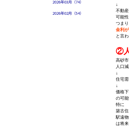
2026年03月（74）
↓
不動産
2026年02月（54）
可能性
つまり
金利が
と言わ
②
高砂市
人口減
↓
住宅需
↓
価格下
の可能
特に
築古住
駅遠物
は将来