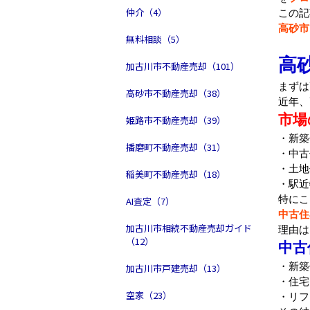
仲介（4）
この記
高砂市
無料相談（5）
高
加古川市不動産売却（101）
まずは
高砂市不動産売却（38）
近年、
市場
姫路市不動産売却（39）
・新築
播磨町不動産売却（31）
・中古
・土地
稲美町不動産売却（18）
・駅近
特にこ
AI査定（7）
中古住
加古川市相続不動産売却ガイド
理由は
（12）
中古
・新築
加古川市戸建売却（13）
・住宅
空家（23）
・リフ