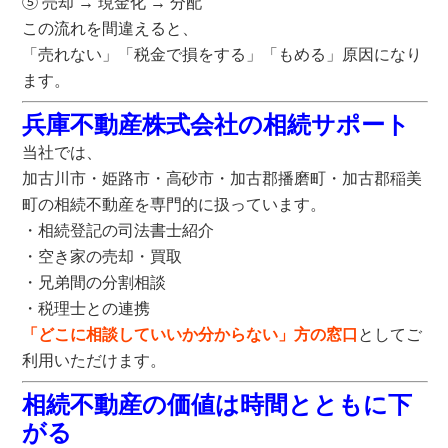
⑤
売却
→
現金化
→
分配
この流れを間違えると、
「売れない」「税金で損をする」「もめる」原因になり
ます。
兵庫不動産株式会社の相続サポート
当社では、
加古川市・姫路市・高砂市・加古郡播磨町・加古郡稲美
町の相続不動産を専門的に扱っています。
・相続登記の司法書士紹介
・空き家の売却・買取
・兄弟間の分割相談
・税理士との連携
「どこに相談していいか分からない」方の窓口
としてご
利用いただけます。
相続不動産の価値は時間とともに下
がる