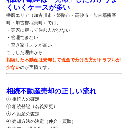
くいくケースが多い
播磨エリア
（加古川市・姫路市・高砂市・加古郡播磨
町・加古郡稲美町）
では、
・実家に戻って住む人が少ない
・管理できない
・空き家リスクが高い
こうした理由から、
相続した不動産は売却して現金で分ける方がトラブルが
少ない
のが実情です。
相続不動産売却の正しい流れ
①
相続人の確定
②
相続登記（名義変更）
③
不動産の査定
④
売却方法の決定（仲介・買取）