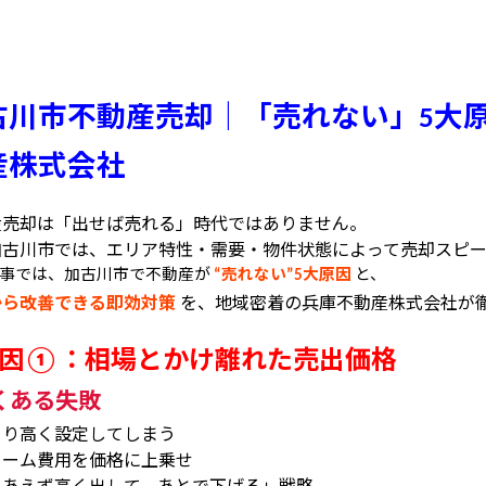
古川市不動産売却｜「売れない」
大
5
産株式会社
産売却は「出せば売れる」時代ではありません。
加古川市では、エリア特性・需要・物件状態によって売却スピー
事では、加古川市で不動産が
売れない
大原因
と、
“
”5
から改善できる即効対策
を、地域密着の兵庫不動産株式会社が
因
：相場とかけ離れた売出価格
①
くある失敗
より高く設定してしまう
ォーム費用を価格に上乗せ
りあえず高く出して、あとで下げる」戦略