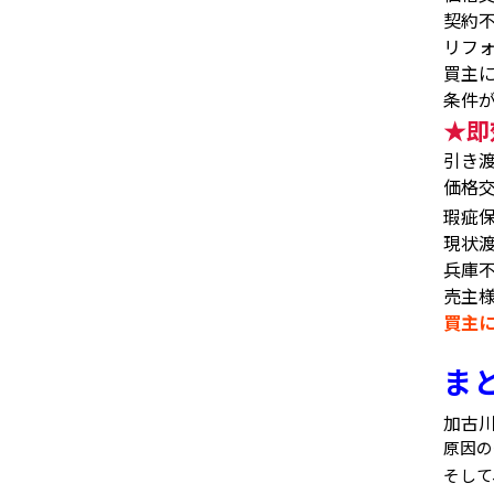
契約
リフ
買主
条件
★
即
引き
価格
瑕疵
現状
兵庫
売主
買主
ま
加古
原因
そして