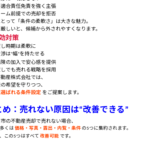
不適合責任免責を強く主張
ォーム前提での売却を拒否
にとって「条件の柔軟さ」は大きな魅力。
が厳しいと、候補から外されやすくなります。
効対策
渡し時期は柔軟に
交渉は
幅
を持たせる
“
”
保険の加入で安心感を提供
渡しでも売れる戦略を採用
不動産株式会社では、
様の希望を守りつつ、
に選ばれる条件設定
をご提案します。
とめ：売れない原因は
改善できる
“
”
川市の不動産売却で売れない場合、
の多くは
価格・写真・露出・内覧・条件
の
つに集約されます。
5
、この
つはすべて
改善可能
です。
5