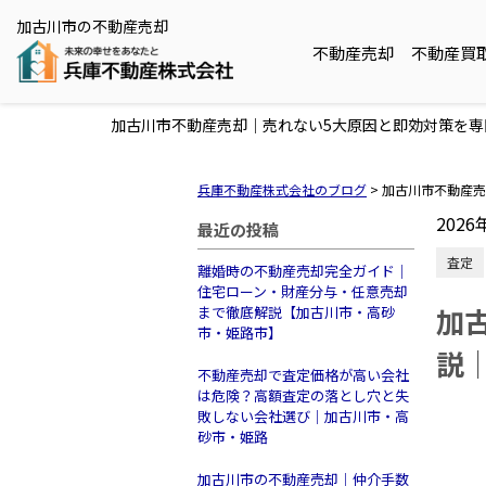
加古川市の不動産売却
不動産売却
不動産買
加古川市不動産売却｜売れない5大原因と即効対策を
兵庫不動産株式会社のブログ
>
加古川市不動産売
2026
最近の投稿
査定
離婚時の不動産売却完全ガイド｜
住宅ローン・財産分与・任意売却
加
まで徹底解説【加古川市・高砂
市・姫路市】
説
不動産売却で査定価格が高い会社
は危険？高額査定の落とし穴と失
敗しない会社選び｜加古川市・高
砂市・姫路
加古川市の不動産売却｜仲介手数