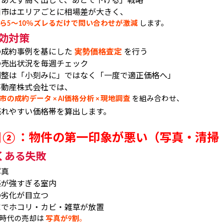
川市はエリアごとに相場差が大きく、
ら
〜
％ズレるだけで問い合わせが激減
します。
5
10
効対策
の成約事例を基にした
実勢価格査定
を行う
の売出状況を毎週チェック
調整は「小刻みに」ではなく「一度で適正価格へ」
不動産株式会社では、
市の成約データ
価格分析
現地調査
を組み合わせ、
× AI
×
売れやすい価格帯を算出します。
因
：物件の第一印象が悪い（写真・清掃
②
くある失敗
写真
感が強すぎる室内
の劣化が目立つ
家でホコリ・カビ・雑草が放置
時代の売却は
写真が
割
。
9