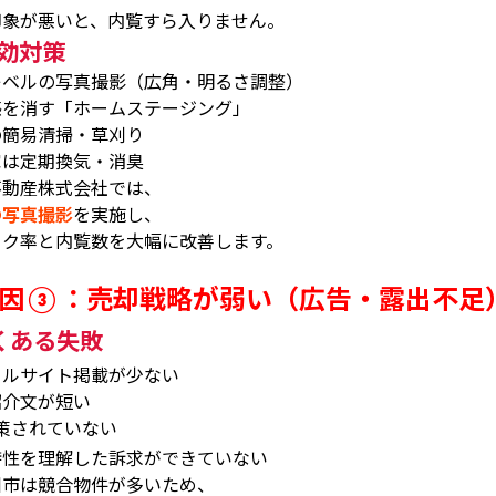
印象が悪いと、内覧すら入りません。
効対策
レベルの写真撮影（広角・明るさ調整）
感を消す「ホームステージング」
の簡易清掃・草刈り
家は定期換気・消臭
不動産株式会社では、
の写真撮影
を実施し、
ック率と内覧数を大幅に改善します。
因
：売却戦略が弱い（広告・露出不足
③
くある失敗
タルサイト掲載が少ない
紹介文が短い
策されていない
特性を理解した訴求ができていない
川市は競合物件が多いため、