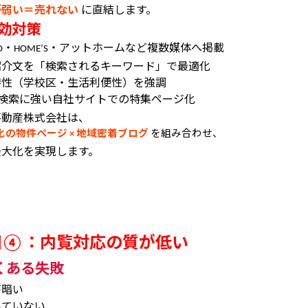
が弱い＝売れない
に直結します。
効対策
・
・アットホームなど複数媒体へ掲載
O
HOME’S
紹介文を「検索されるキーワード」で最適化
特性（学校区・生活利便性）を強調
検索に強い自社サイトでの特集ページ化
不動産株式会社は、
化の物件ページ
地域密着ブログ
を組み合わせ、
×
最大化を実現します。
因
：内覧対応の質が低い
④
くある失敗
が暗い
いていない