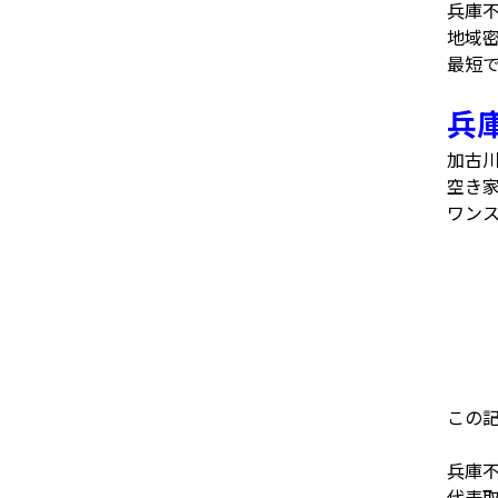
兵庫
地域
最短
兵
加古
空き
ワン
この
兵庫
代表