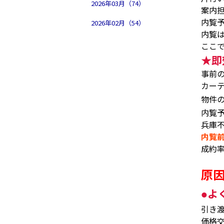
2026年03月（74）
案内
内覧
2026年02月（54）
内覧
ここ
★
即
事前
カー
物件
内覧
兵庫
内覧
成約
原
よ
●
引き
価格