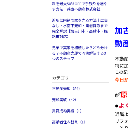
料を最大50％OFFで手残りを増や
す方法｜兵庫不動産株式会社
近所に内緒で家を売る方法｜広告
なし・水面下売却・業者買取まで
加
完全解説【加古川市・高砂市・姫
路市対応】
動
兄弟で実家を相続したらどう分け
る？不動産売却で円満解決する3
不動
つのステップ
特に
この記
カテゴリ
今日
不動産売却（84）
✅
原
売却実績（42）
よ
●
賃貸成約実績（1）
近隣
リフ
高齢者住み替え（1）
「と