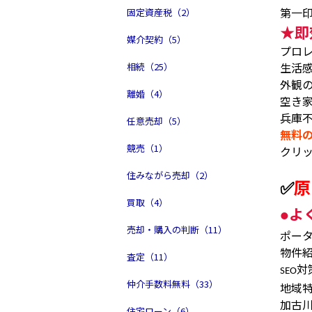
第一
固定資産税（2）
★
即
媒介契約（5）
プロ
生活
相続（25）
外観
離婚（4）
空き
兵庫
任意売却（5）
無料
競売（1）
クリ
住みながら売却（2）
✅
原
買取（4）
よ
●
売却・購入の判断（11）
ポー
物件
査定（11）
対
SEO
仲介手数料無料（33）
地域
加古
住宅ローン（6）