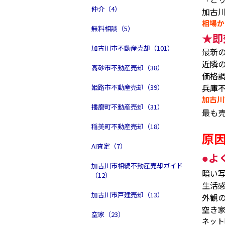
仲介（4）
加古
相場か
無料相談（5）
★
即
加古川市不動産売却（101）
最新
近隣
高砂市不動産売却（38）
価格
兵庫
姫路市不動産売却（39）
加古川
播磨町不動産売却（31）
最も
稲美町不動産売却（18）
原
AI査定（7）
よ
●
加古川市相続不動産売却ガイド
暗い
（12）
生活
加古川市戸建売却（13）
外観
空き
空家（23）
ネット