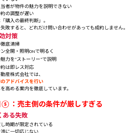
担当者が物件の魅力を説明できない
予約の調整が遅い
は「購入の最終判断」。
で失敗すると、どれだけ問い合わせがあっても成約しません。
効対策
の徹底清掃
テン全開・照明
で明るく
ON
の魅力を
ストーリー
で説明
“
”
予約は即レス対応
不動産株式会社では、
前のアドバイスを行い
率を高める案内を徹底しています。
因
：売主側の条件が厳しすぎる
⑤
くある失敗
渡し時期が限定されている
交渉に一切応じない