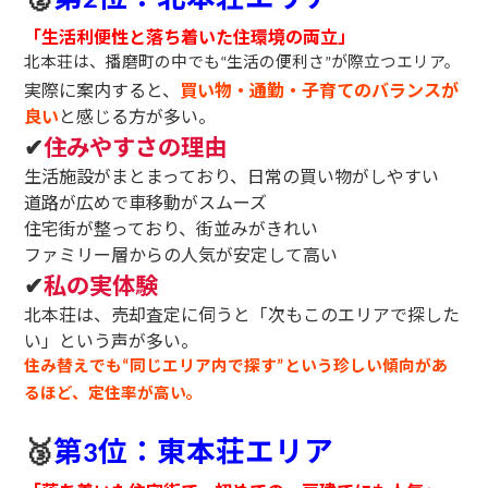
2
「生活利便性と落ち着いた住環境の両立」
北本荘は、播磨町の中でも
生活の便利さ
が際立つエリア。
“
”
実際に案内すると、
買い物・通勤・子育てのバランスが
良い
と感じる方が多い。
✔
住みやすさの理由
生活施設がまとまっており、日常の買い物がしやすい
道路が広めで車移動がスムーズ
住宅街が整っており、街並みがきれい
ファミリー層からの人気が安定して高い
✔
私の実体験
北本荘は、売却査定に伺うと「次もこのエリアで探した
い」という声が多い。
住み替えでも
同じエリア内で探す
という珍しい傾向があ
“
”
るほど、定住率が高い。
🥉
第
位：東本荘エリア
3