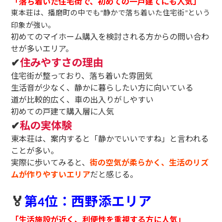
「落ち着いた住宅街で、初めての一戸建てにも人気」
東本荘は、播磨町の中でも
静かで落ち着いた住宅街
という
“
”
印象が強い。
初めてのマイホーム購入を検討される方からの問い合わ
せが多いエリア。
✔
住みやすさの理由
住宅街が整っており、落ち着いた雰囲気
生活音が少なく、静かに暮らしたい方に向いている
道が比較的広く、車の出入りがしやすい
初めての戸建て購入層に人気
✔
私の実体験
東本荘は、案内すると「静かでいいですね」と言われる
ことが多い。
実際に歩いてみると、
街の空気が柔らかく、生活のリズ
ムが作りやすいエリア
だと感じる。
🏅
第
位：西野添エリア
4
「生活施設が近く、利便性を重視する方に人気」