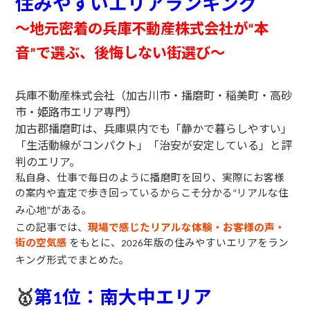
住みやすいエリアランキング
〜地元密着の兵庫不動産株式会社が
本
“
音
で選ぶ、後悔しない街選び〜
”
兵庫不動産株式会社（加古川市・播磨町・稲美町・高砂
市・姫路市エリア専門）
加古郡播磨町は、兵庫県内でも「静かで暮らしやすい」
「生活動線がコンパクト」「治安が安定している」と評
判のエリア。
私自身、仕事で毎日のように播磨町を回り、実際にお客様
の案内や査定で歩き回っているからこそ分かる
リアルな住
“
み心地
がある。
”
この記事では、
現場で感じたリアルな体験・お客様の声・
街の空気感
をもとに、
年版の住みやすいエリアをラン
2026
キング形式でまとめた。
🥇
第
位：南大中エリア
1