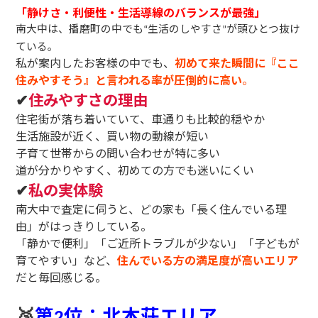
「静けさ・利便性・生活導線のバランスが最強」
南大中は、播磨町の中でも
生活のしやすさ
が頭ひとつ抜け
“
”
ている。
私が案内したお客様の中でも、
初めて来た瞬間に『ここ
住みやすそう』と言われる率が圧倒的に高い
。
✔
住みやすさの理由
住宅街が落ち着いていて、車通りも比較的穏やか
生活施設が近く、買い物の動線が短い
子育て世帯からの問い合わせが特に多い
道が分かりやすく、初めての方でも迷いにくい
✔
私の実体験
南大中で査定に伺うと、どの家も「長く住んでいる理
由」がはっきりしている。
「静かで便利」「ご近所トラブルが少ない」「子どもが
育てやすい」など、
住んでいる方の満足度が高いエリア
だと毎回感じる。
🥈
第
位：北本荘エリア