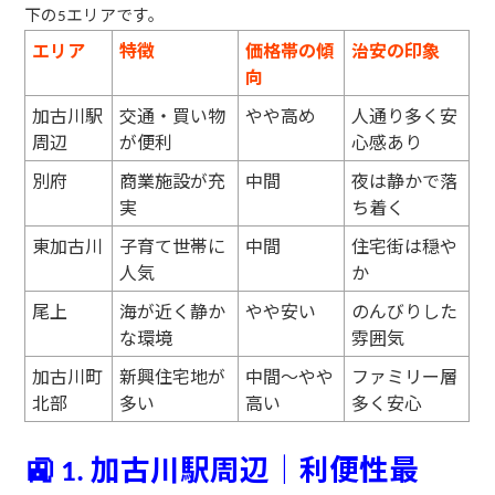
下の
エリアです。
5
エリア
特徴
価格帯の傾
治安の印象
向
加古川駅
交通・買い物
やや高め
人通り多く安
周辺
が便利
心感あり
別府
商業施設が充
中間
夜は静かで落
実
ち着く
東加古川
子育て世帯に
中間
住宅街は穏や
人気
か
尾上
海が近く静か
やや安い
のんびりした
な環境
雰囲気
加古川町
新興住宅地が
中間〜やや
ファミリー層
北部
多い
高い
多く安心
🚉
加古川駅周辺｜利便性最
1.