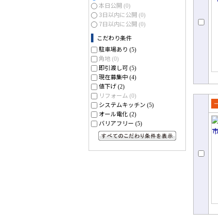
本日公開
(0)
3日以内に公開
(0)
7日以内に公開
(0)
こだわり条件
駐車場あり
(5)
角地
(0)
即引渡し可
(5)
現在募集中
(4)
値下げ
(2)
リフォーム
(0)
システムキッチン
(5)
売
オール電化
(2)
て
バリアフリー
(5)
すべてのこだわり条件を見る