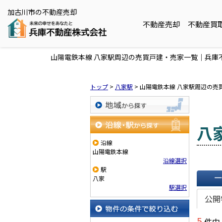
加古川市の不動産売却
不動産売却
不動産買
山陽電鉄本線 八家駅周辺の売買戸建・売家一覧｜兵庫
トップ
>
八家駅
>
山陽電鉄本線 八家駅周辺の売
地域から探す
八
沿線・駅から探す
沿線
山陽電鉄本線
沿線選択
駅
八家
駅選択
一覧で
公開
5
件中