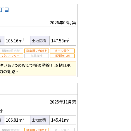
丁目
2026年03月築
分
2
2
105.16m
147.53m
積
土地面積
い＆2つのWICで快適動線！18帖LDK
力の姫路…
2025年11月築
分
2
2
106.81m
145.41m
積
土地面積