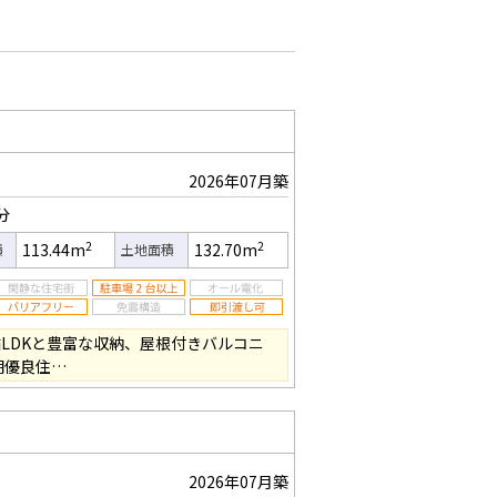
2026年07月築
分
2
2
113.44m
132.70m
積
土地面積
帖LDKと豊富な収納、屋根付きバルコニ
期優良住…
2026年07月築