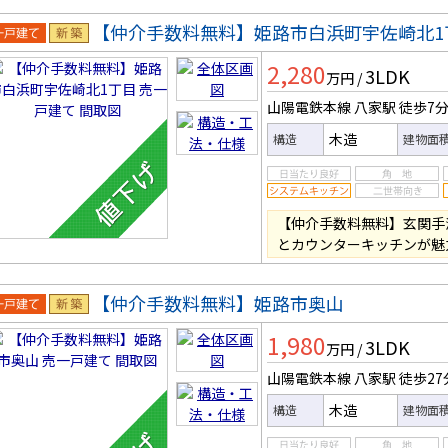
【仲介手数料無料】姫路市白浜町宇佐崎北1
一戸建
新築
2,280
3LDK
万円
/
山陽電鉄本線 八家駅
徒歩7
木造
構造
建物面
【仲介手数料無料】玄関手洗
とカウンターキッチンが魅
【仲介手数料無料】姫路市奥山
一戸建
新築
1,980
3LDK
万円
/
山陽電鉄本線 八家駅
徒歩27
木造
構造
建物面