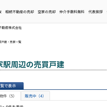
取
相続不動産の売却
空家の売却
仲介手数料無料
代表挨拶
不動産株式会社
買戸建・売家一覧
家駅周辺の売買戸建
表示
物件（5）
販売中（4）
 1～5件を表示