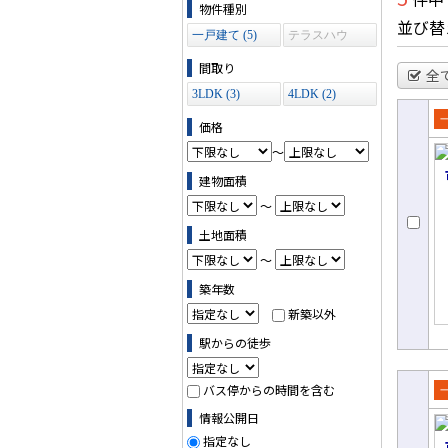
物件の条件で絞り込む
物件種別
並び替
一戸建て (5)
テラスハウ
ス (0)
間取り
全
3LDK (3)
4LDK (2)
価格
売
～
て
建物面積
～
土地面積
～
築年数
新築以外
駅からの徒歩
バス停からの時間を含む
売
情報公開日
て
指定なし