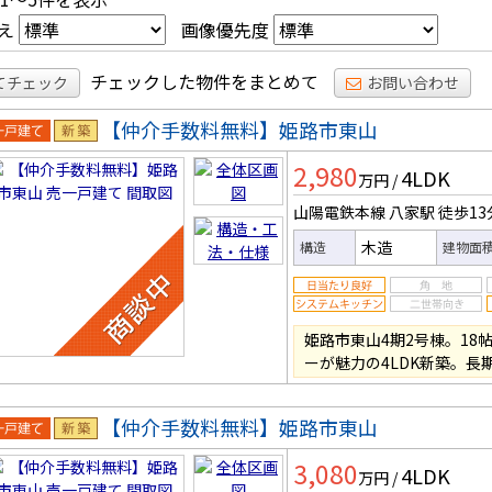
え
画像優先度
チェックした物件をまとめて
てチェック
お問い合わせ
【仲介手数料無料】姫路市東山
一戸建
新築
2,980
4LDK
万円
/
山陽電鉄本線 八家駅
徒歩13
木造
構造
建物面
姫路市東山4期2号棟。18
ーが魅力の4LDK新築。長
【仲介手数料無料】姫路市東山
一戸建
新築
3,080
4LDK
万円
/