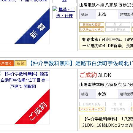
山陽電鉄本線 八家駅
徒歩13
木造
構造
建物面
姫路市東山4期1号棟。18
ーが魅力の4LDK新築。長
【仲介手数料無料】姫路市白浜町宇佐崎北1
一戸建
新築
ご成約
3LDK
山陽電鉄本線 八家駅
徒歩7
木造
構造
建物面
【仲介手数料無料】「八家
3LDK。18帖LDKと2つの