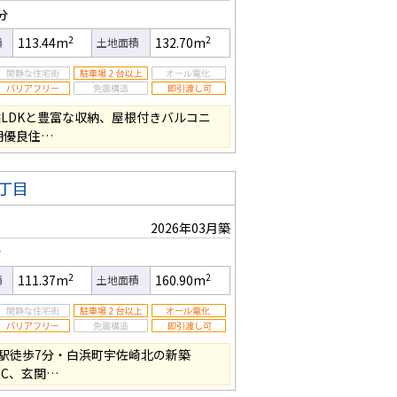
分
2
2
113.44m
132.70m
積
土地面積
帖LDKと豊富な収納、屋根付きバルコニ
期優良住…
丁目
2026年03月築
分
2
2
111.37m
160.90m
積
土地面積
駅徒歩7分・白浜町宇佐崎北の新築
WIC、玄関…