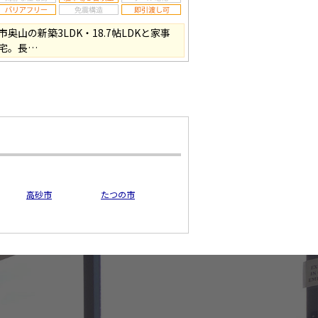
山の新築3LDK・18.7帖LDKと家事
宅。長…
高砂市
たつの市