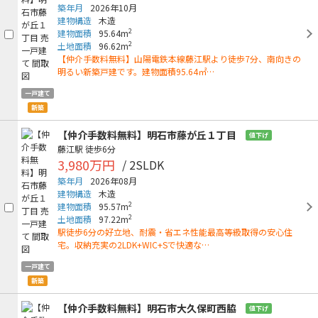
築年月
2026年10月
建物構造
木造
2
建物面積
95.64m
2
土地面積
96.62m
【仲介手数料無料】山陽電鉄本線藤江駅より徒歩7分、南向きの
明るい新築戸建です。建物面積95.64㎡…
一戸建て
新築
【仲介手数料無料】明石市藤が丘１丁目
値下げ
藤江駅
徒歩6分
3,980万円
/ 2SLDK
築年月
2026年08月
建物構造
木造
2
建物面積
95.57m
2
土地面積
97.22m
駅徒歩6分の好立地、耐震・省エネ性能最高等級取得の安心住
宅。収納充実の2LDK+WIC+Sで快適な…
一戸建て
新築
【仲介手数料無料】明石市大久保町西脇
値下げ