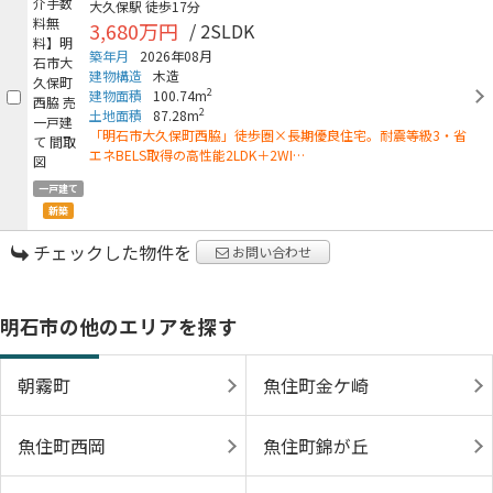
大久保駅
徒歩17分
3,680万円
/ 2SLDK
築年月
2026年08月
建物構造
木造
2
建物面積
100.74m
2
土地面積
87.28m
「明石市大久保町西脇」徒歩圏×長期優良住宅。耐震等級3・省
エネBELS取得の高性能2LDK＋2WI…
一戸建て
新築
チェックした物件を
お問い合わせ
明石市の他のエリアを探す
朝霧町
魚住町金ケ崎
魚住町西岡
魚住町錦が丘