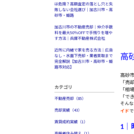
は危険？高額査定の落とし穴と失
敗しない会社選び｜加古川市・高
砂市・姫路
加古川市の不動産売却｜仲介手数
料を最大50％OFFで手残りを増や
す方法｜兵庫不動産株式会社
近所に内緒で家を売る方法｜広告
高
なし・水面下売却・業者買取まで
完全解説【加古川市・高砂市・姫
路市対応】
高砂
「売
カテゴリ
「相
「で
不動産売却（85）
そんな
売却実績（43）
イド
で
賃貸成約実績（1）
｜
1
高齢者住み替え（1）