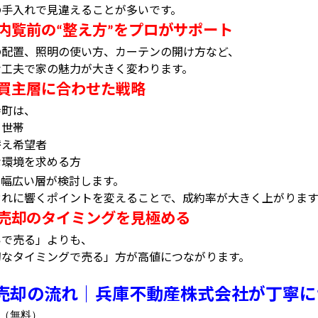
の手入れで見違えることが多いです。
内覧前の
整え方
をプロがサポート
“
”
の配置、照明の使い方、カーテンの開け方など、
な工夫で家の魅力が大きく変わります。
買主層に合わせた戦略
寺町は、
て世帯
替え希望者
な環境を求める方
、幅広い層が検討します。
ぞれに響くポイントを変えることで、成約率が大きく上がります
売却のタイミングを見極める
いで売る」よりも、
切なタイミングで売る」方が高値につながります。
売却の流れ｜兵庫不動産株式会社が丁寧に
（無料）