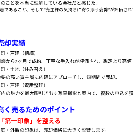
域のことを本当に理解している会社だと感じた」
着であること、そして
売主様の気持ちに寄り添う姿勢
が評価され
“
”
売却実績
寺町・戸建（相続）
相談から
ヶ月で成約。丁寧な手入れが評価され、想定より高値
2
寺町・土地（住み替え）
需要の高い買主層に的確にアプローチし、短期間で売却。
寺町・戸建（資産整理）
室内の魅力を最大限引き出す写真撮影と案内で、複数の申込を
高く売るためのポイント
「第一印象」を整える
・庭・外観の印象は、売却価格に大きく影響します。