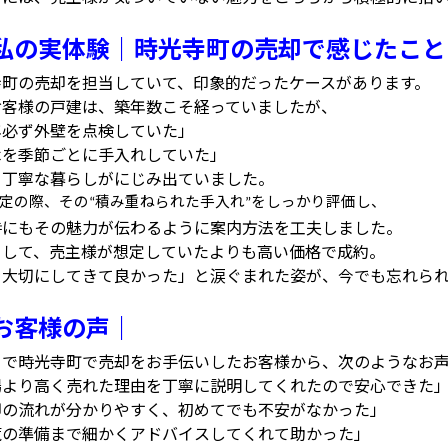
私の実体験｜時光寺町の売却で感じたこと
寺町の売却を担当していて、印象的だったケースがあります。
お客様の戸建は、築年数こそ経っていましたが、
年必ず外壁を点検していた」
木を季節ごとに手入れしていた」
う丁寧な暮らしがにじみ出ていました。
定の際、その
積み重ねられた手入れ
をしっかり評価し、
“
”
時にもその魅力が伝わるように案内方法を工夫しました。
として、売主様が想定していたよりも高い価格で成約。
を大切にしてきて良かった」と涙ぐまれた姿が、今でも忘れら
お客様の声｜
まで時光寺町で売却をお手伝いしたお客様から、次のようなお
場より高く売れた理由を丁寧に説明してくれたので安心できた
却の流れが分かりやすく、初めてでも不安がなかった」
覧の準備まで細かくアドバイスしてくれて助かった」