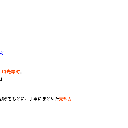
ド
た
時光寺町
。
い」
経験
をもとに、丁寧にまとめた
売却ガ
”