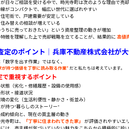
ちが日々ご相談を受ける中で、時光寺町は次のような理由で売却
動線がコンパクトで、幅広い世代に選ばれやすい
な住宅街で、戸建需要が安定している
・住み替えの相談が増えている
のうちに売っておきたい」という資産整理の動きが増加
の特徴を理解した上で売却戦略を立てることが、結果的に
高値
査定のポイント｜兵庫不動産株式会社が大
は「数字を出す作業」ではなく、
家が持つ価値を丁寧に読み取る作業
だと私たちは考えています。
”
定で重視するポイント
の状態（劣化・修繕履歴・設備の使用感）
の形状・接道状況
環境の変化（生活利便性・静かさ・街並み）
家が持つ
暮らしのストーリー
“
”
の成約傾向と、現在の買主層の動き
時光寺町は、
「丁寧に住まわれてきた家」
が評価されやすいエ
時には、売主様が気づいていない魅力をこちらから積極的に拾