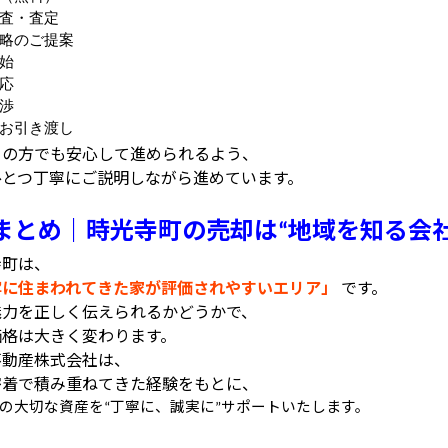
査・査定
略のご提案
始
応
渉
お引き渡し
ての方でも安心して進められるよう、
ひとつ丁寧にご説明しながら進めています。
まとめ｜時光寺町の売却は
地域を知る会
“
寺町は、
寧に住まわれてきた家が評価されやすいエリア」
です。
魅力を正しく伝えられるかどうかで、
価格は大きく変わります。
不動産株式会社は、
密着で積み重ねてきた経験をもとに、
の大切な資産を
丁寧に、誠実に
サポートいたします。
“
”