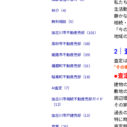
私た
生活
仲介（4）
静か
無料相談（5）
相続
「今
加古川市不動産売却（101）
地域
高砂市不動産売却（38）
｜
2
姫路市不動産売却（39）
査定
播磨町不動産売却（31）
その
“
査
●
稲美町不動産売却（18）
建物
AI査定（7）
敷地
周辺
加古川市相続不動産売却ガイド
その
（12）
過去
加古川市戸建売却（13）
特に
査定
空家（23）