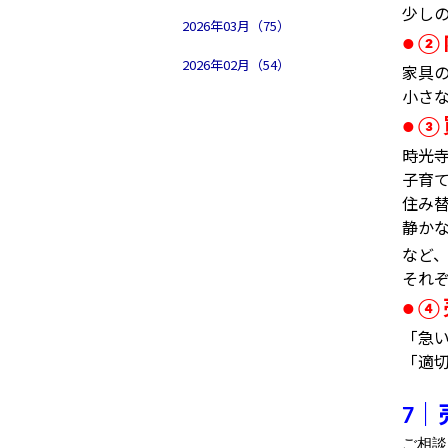
少し
2026年03月（75）
●②
2026年02月（54）
家具
小さ
●③
時光
子育
住み
静か
など
それ
●④
「急
「適
｜
7
ご相談