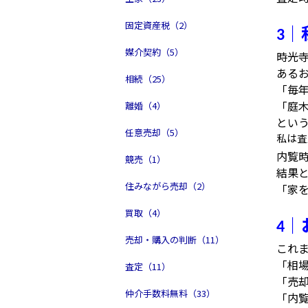
固定資産税（2）
｜
3
媒介契約（5）
時光
ある
相続（25）
「毎
「庭
離婚（4）
とい
任意売却（5）
私は査
内覧
競売（1）
結果
住みながら売却（2）
「家
買取（4）
｜
4
売却・購入の判断（11）
これ
「相
査定（11）
「売
仲介手数料無料（33）
「内