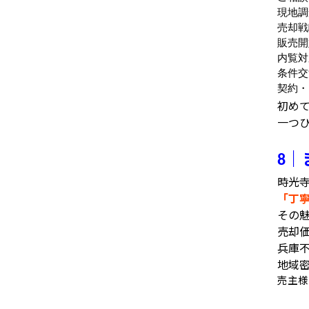
現地調
売却戦
販売開
内覧対
条件交
契約・
初め
一つ
｜
8
時光
「丁
その
売却
兵庫
地域
売主様