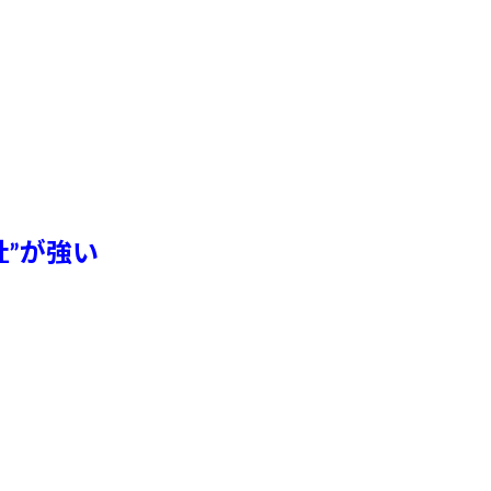
社
が強い
”