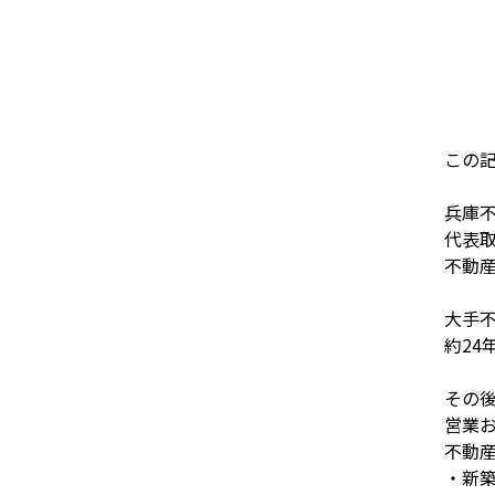
この
兵庫
代表
不動
大手
約2
その
営業
不動
・新