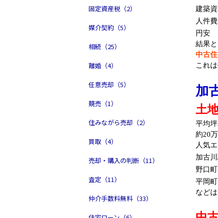
固定資産税（2）
建築資
人件費
媒介契約（5）
円安
結果と
相続（25）
中古住
離婚（4）
これは
任意売却（5）
加
競売（1）
土
住みながら売却（2）
平均坪
約20
買取（4）
人気エ
加古川
売却・購入の判断（11）
野口町
査定（11）
平岡町
などは
仲介手数料無料（33）
中
住宅ローン（6）