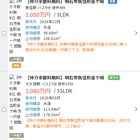
【仲介手数料無料】明石市魚住町金ケ崎
新着
魚住駅
バス9分
徒歩4分
3,080万円
/ 3LDK
築年月
2026年12月
建物構造
木造
2
建物面積
96.88m
2
土地面積
106.01m
【仲介手数料無料】JR神戸線魚住駅が利用可能な立地に建つ、
南向きの3LDK新築一戸建てです。駐車場…
一戸建て
新築
【仲介手数料無料】明石市魚住町金ケ崎
値下げ
大久保駅
バス17分
徒歩10分
3,080万円
/ 3SLDK
築年月
2026年03月
建物構造
木造
2
建物面積
113.44m
2
土地面積
178.55m
【仲介手数料無料】明石市魚住町金ケ崎の新築3SLDK。JR大久
保・魚住の2駅利用可、21.1帖LD…
一戸建て