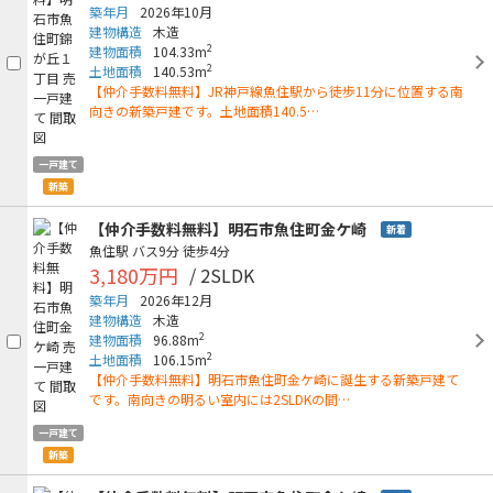
築年月
2026年10月
建物構造
木造
2
建物面積
104.33m
2
土地面積
140.53m
【仲介手数料無料】JR神戸線魚住駅から徒歩11分に位置する南
向きの新築戸建です。土地面積140.5…
一戸建て
新築
【仲介手数料無料】明石市魚住町金ケ崎
新着
魚住駅
バス9分
徒歩4分
3,180万円
/ 2SLDK
築年月
2026年12月
建物構造
木造
2
建物面積
96.88m
2
土地面積
106.15m
【仲介手数料無料】明石市魚住町金ケ崎に誕生する新築戸建て
です。南向きの明るい室内には2SLDKの間…
一戸建て
新築