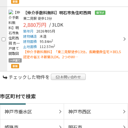
新築
【仲介手数料無料】明石市魚住町西岡
値下げ
東二見駅
徒歩13分
2,880万円
/ 3LDK
築年月
2026年05月
建物構造
木造
2
建物面積
95.84m
2
土地面積
112.57m
【仲介手数料無料】「東二見駅徒歩13分。長期優良住宅×BELS
認定の省エネ新築3LDK。2つのWI…
一戸建て
新築
チェックした物件を
お問い合わせ
市区町村で検索
神戸市垂水区
神戸市西区
姫路市
明石市