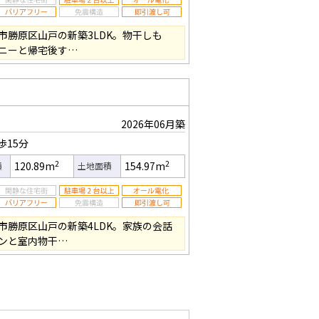
市勝原区山戸の新築3LDK。物干しも
ニーと帰宅後す…
2026年06月築
歩15分
2
2
120.89m
154.97m
積
土地面積
市勝原区山戸の新築4LDK。家族の会話
ンと室内物干…