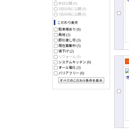
本日公開
(0)
3日以内に公開
(0)
7日以内に公開
(0)
こだわり条件
駐車場あり
(6)
角地
(2)
即引渡し可
(3)
現在募集中
(5)
値下げ
(2)
リフォーム
(0)
システムキッチン
(6)
売
オール電化
(3)
て
バリアフリー
(6)
すべてのこだわり条件を見る