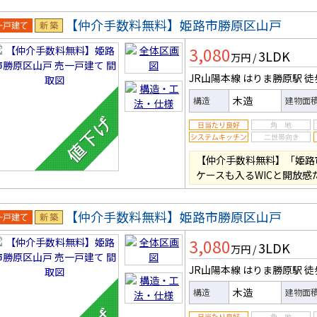
【仲介手数料無料】姫路市勝原区山戸
一戸建
新築
3,080
3LDK
万円
/
JR山陽本線 はりま勝原駅
徒
木造
構造
建物面
【仲介手数料無料】「姫路
ケースも入るWICと開放感
【仲介手数料無料】姫路市勝原区山戸
一戸建
新築
3,080
3LDK
万円
/
JR山陽本線 はりま勝原駅
徒
木造
構造
建物面