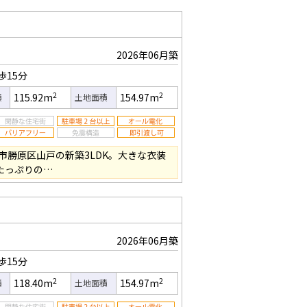
2026年06月築
歩15分
2
2
115.92m
154.97m
積
土地面積
市勝原区山戸の新築3LDK。大きな衣装
たっぷりの…
2026年06月築
歩15分
2
2
118.40m
154.97m
積
土地面積