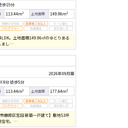
徒歩15分
2
2
113.44m
149.96m
積
土地面積
DK。土地面積149.96㎡のゆとりある
しまし…
2026年09月築
ス9分
徒歩5分
2
2
113.44m
177.64m
積
土地面積
市勝原区宮田 新築一戸建て】敷地53坪
良住宅。…