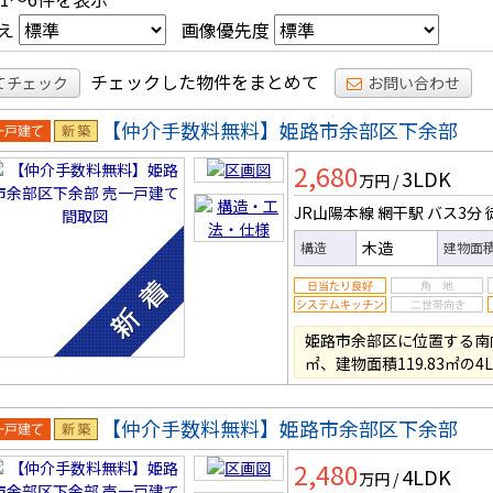
え
画像優先度
チェックした物件をまとめて
てチェック
お問い合わせ
【仲介手数料無料】姫路市余部区下余部
一戸建
新築
2,680
3LDK
万円
/
JR山陽本線 網干駅
バス3分
木造
構造
建物面
姫路市余部区に位置する南向
㎡、建物面積119.83㎡の4
【仲介手数料無料】姫路市余部区下余部
一戸建
新築
2,480
4LDK
万円
/