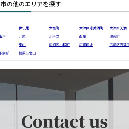
路市の他のエリアを探す
伊伝居
大塩町
大津区恵美酒町
大津区天満
山戸
北原
北平野
西庄
城東町
東山
広畑区小松町
広畑区才
広畑区西蒲
下余部
勝原区宮田
Contact us