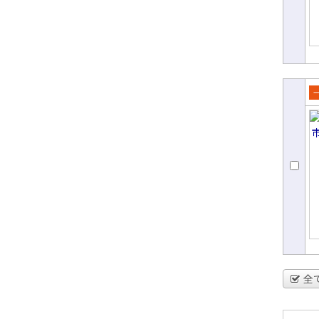
売
て
全