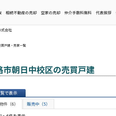
取
相続不動産の売却
空家の売却
仲介手数料無料
代表挨拶
株式会社
売買戸建・売家一覧
路市朝日中校区の売買戸建
表示
物件（6）
販売中（5）
 1～6件を表示