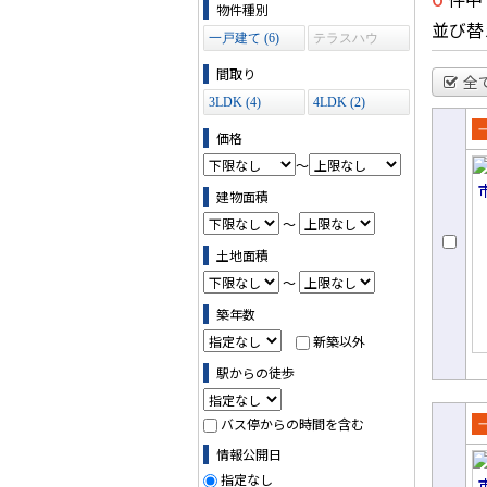
物件の条件で絞り込む
物件種別
並び替
一戸建て (6)
テラスハウ
ス (0)
間取り
全
3LDK (4)
4LDK (2)
価格
売
～
て
建物面積
～
土地面積
～
築年数
新築以外
駅からの徒歩
バス停からの時間を含む
売
情報公開日
て
指定なし