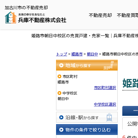
加古川市の不動産売却
不動産売却
不動産買
姫路市朝日中校区の売買戸建・売家一覧｜兵庫不動産
トップ
>
姫路市
>
朝日中
>
姫路市朝日中校区の
地域から探す
市区町村
姫
姫路市
市区町村選択
中学校区
朝日中
中学校区選択
一覧で
公開
沿線・駅から探す
6
件中