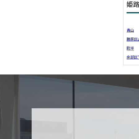
姫
青山
勝原区
町坪
余部区