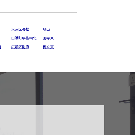
大津区長松
奥山
白浜町宇佐崎北
田寺東
田
広畑区則直
御立東