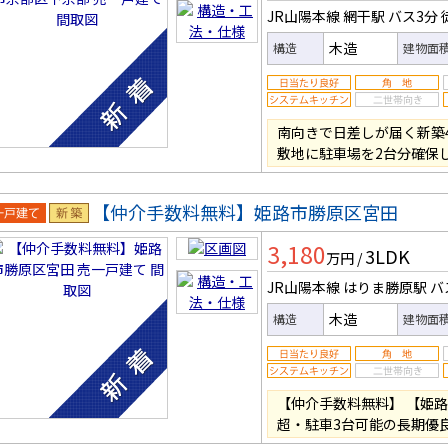
JR山陽本線 網干駅
バス3分
木造
構造
建物面
南向きで日差しが届く新築4L
敷地に駐車場を2台分確保
【仲介手数料無料】姫路市勝原区宮田
一戸建
新築
3,180
3LDK
万円
/
JR山陽本線 はりま勝原駅
バ
木造
構造
建物面
【仲介手数料無料】 【姫路
超・駐車3台可能の長期優