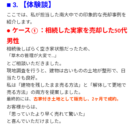
【体験談】
■
3.
ここでは、私が担当した南大中での印象的な売却事例を
紹介します。
ケース
：相続した実家を売却した
代
●
①
50
男性
相続後しばらく空き家状態だったため、
「草木の管理が大変で
」
…
とご相談いただきました。
現地調査を行うと、建物は古いものの土地が整形で、日
当たりも良好。
私は「建物を残したまま売る方法」と「解体して更地で
売る方法」の両方を提案しました。
最終的には、
古家付き土地として販売し、
ヶ月で成約。
2
お客様からは、
「思っていたより早く売れて驚いた」
と喜んでいただけました。