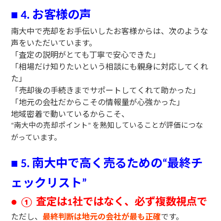
お客様の声
■
4.
南大中で売却をお手伝いしたお客様からは、次のような
声をいただいています。
「査定の説明がとても丁寧で安心できた」
「相場だけ知りたいという相談にも親身に対応してくれ
た」
「売却後の手続きまでサポートしてくれて助かった」
「地元の会社だからこその情報量が心強かった」
地域密着で動いているからこそ、
南大中の売却ポイント
を熟知していることが評価につな
“
”
がっています。
南大中で高く売るための
最終チ
■
5.
“
ェックリスト
”
査定は
社ではなく、必ず複数視点で
● ①
1
ただし、
最終判断は地元の会社が最も正確
です。