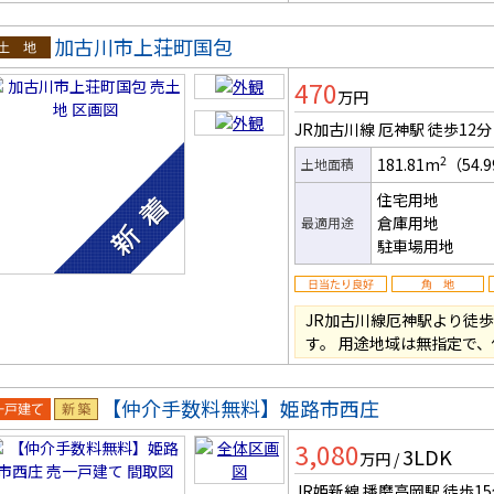
加古川市上荘町国包
土地
470
万円
JR加古川線 厄神駅
徒歩12分
2
181.81m
（54.
土地面積
住宅用地
倉庫用地
最適用途
駐車場用地
JR加古川線厄神駅より徒歩1
す。 用途地域は無指定で
【仲介手数料無料】姫路市西庄
一戸建
新築
3,080
3LDK
万円
/
JR姫新線 播磨高岡駅
徒歩1