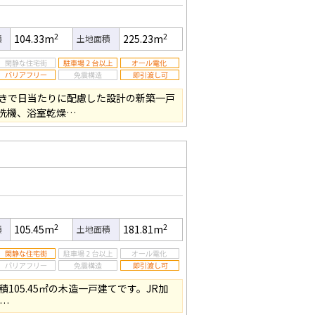
2
2
104.33m
225.23m
積
土地面積
きで日当たりに配慮した設計の新築一戸
洗機、浴室乾燥…
2
2
105.45m
181.81m
積
土地面積
積105.45㎡の木造一戸建てです。JR加
…