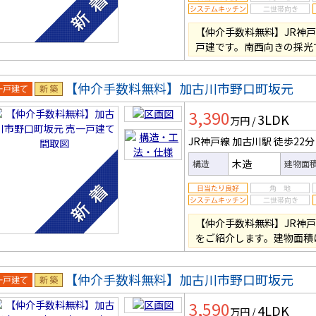
【仲介手数料無料】JR神
戸建です。南西向きの採光
【仲介手数料無料】加古川市野口町坂元
一戸建
新築
3,390
3LDK
万円
/
JR神戸線 加古川駅
徒歩22分
木造
構造
建物面
【仲介手数料無料】JR神
をご紹介します。建物面積は9
【仲介手数料無料】加古川市野口町坂元
一戸建
新築
3,590
4LDK
万円
/