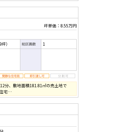
坪単価：8.55万円
99坪）
1
総区画数
2分、敷地面積181.81㎡の売土地で
、住宅…
5分