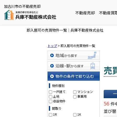
加古川市の不動産売却
不動産売却
不動産買
即入居可の売買物件一覧｜兵庫不動産株式会社
トップ
>
即入居可の売買物件一覧
地域から探す
売
沿線・駅から探す
物件の条件で絞り込む
物件種別
一戸建て
マンション
土地
事業用
一覧で
収益物件
56
件中
間取り
並び替
1R
1K