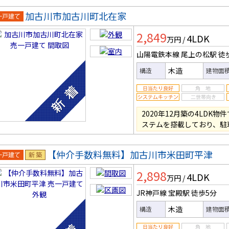
加古川市加古川町北在家
一戸建
2,849
4LDK
万円
/
山陽電鉄本線 尾上の松駅
徒
木造
構造
建物面
2020年12月築の4LD
ステムを搭載しており、駐
【仲介手数料無料】加古川市米田町平津
一戸建
新築
2,898
4LDK
万円
/
JR神戸線 宝殿駅
徒歩5分
木造
構造
建物面