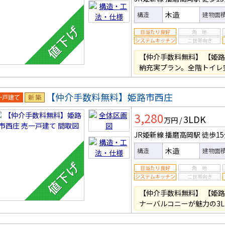
木造
構造
建物面
【仲介手数料無料】 【姫路
納充実プラン。全階トイレ
【仲介手数料無料】姫路市西庄
一戸建
新築
3,280
3LDK
万円
/
JR姫新線 播磨高岡駅
徒歩1
木造
構造
建物面
【仲介手数料無料】 【姫路
ナーバルコニーが魅力の3L