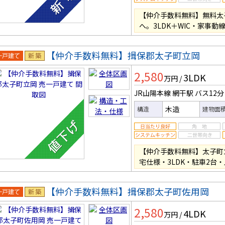
【仲介手数料無料】無料太
へ。3LDK＋WIC・家事動
【仲介手数料無料】揖保郡太子町立岡
一戸建
新築
2,580
3LDK
万円
/
JR山陽本線 網干駅
バス12分
木造
構造
建物面
【仲介手数料無料】太子町
宅仕様・3LDK・駐車2台
【仲介手数料無料】揖保郡太子町佐用岡
一戸建
新築
2,580
4LDK
万円
/