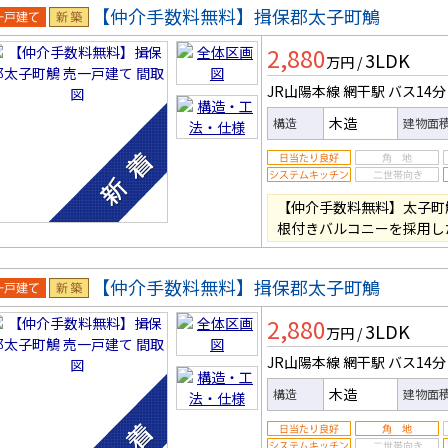
【仲介手数料無料】揖保郡太子町鵤
一戸建
新築
2,880
3LDK
万円
/
JR山陽本線 網干駅
バス14分
木造
構造
建物面
【仲介手数料無料】太子町
根付きバルコニーを採用し
【仲介手数料無料】揖保郡太子町鵤
一戸建
新築
2,880
3LDK
万円
/
JR山陽本線 網干駅
バス14分
木造
構造
建物面