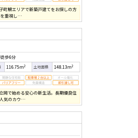
子町鵤エリアで新築戸建てをお探しの方
線を重視し…
徒歩6分
2
2
116.75m
148.13m
積
土地面積
立岡で始める安心の新生活。長期優良住
・人気のカウ…