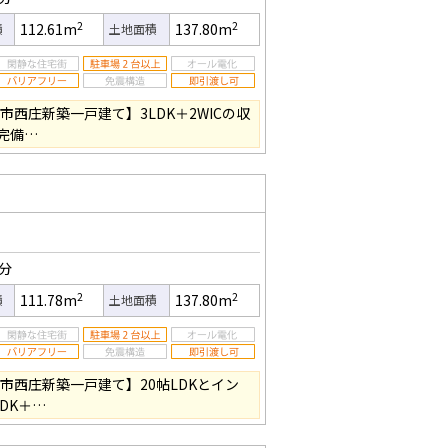
2
2
112.61m
137.80m
積
土地面積
市西庄新築一戸建て】3LDK＋2WICの収
完備…
5分
2
2
111.78m
137.80m
積
土地面積
市西庄新築一戸建て】20帖LDKとイン
DK＋…