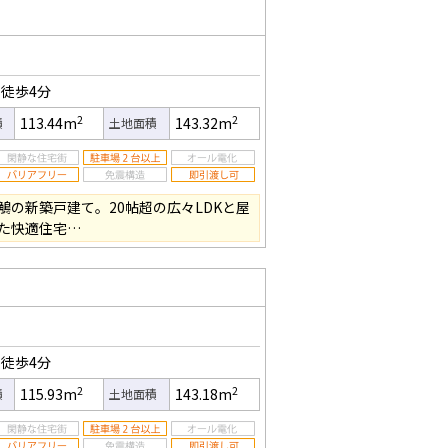
徒歩4分
2
2
113.44m
143.32m
積
土地面積
鵤の新築戸建て。20帖超の広々LDKと屋
た快適住宅…
徒歩4分
2
2
115.93m
143.18m
積
土地面積