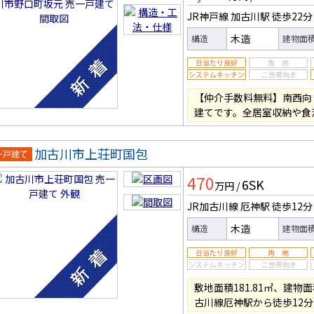
JR神戸線 加古川駅
徒歩22分
木造
構造
建物面
【仲介手数料無料】南西向
建てです。全居室収納や食
加古川市上荘町国包
一戸建
470
6SK
万円
/
JR加古川線 厄神駅
徒歩12分
木造
構造
建物面
敷地面積181.81㎡、建物面
古川線厄神駅から徒歩12分