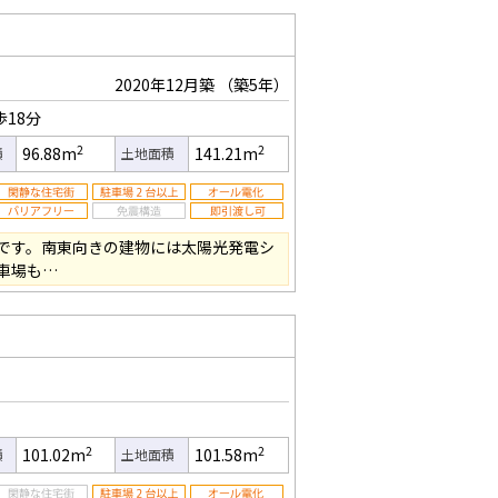
2020年12月築
（築5年）
歩18分
2
2
96.88m
141.21m
積
土地面積
K物件です。南東向きの建物には太陽光発電シ
車場も…
2
2
101.02m
101.58m
積
土地面積