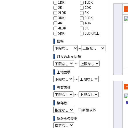
1DK
1LDK
2K
2DK
2LDK
3K
売
3DK
3LDK
て
4K
4DK
4LDK
5K
5DK
5LDK以上
価格
～
月々のお支払額
～
土地面積
～
専有面積
売
～
て
築年数
新築以外
駅からの徒歩